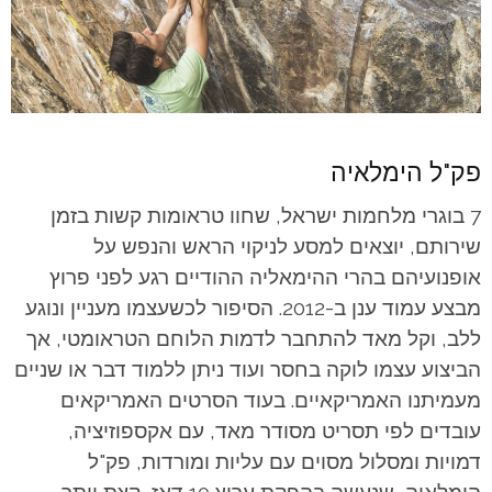
פק"ל הימלאיה
7 בוגרי מלחמות ישראל, שחוו טראומות קשות בזמן
שירותם, יוצאים למסע לניקוי הראש והנפש על
אופנועיהם בהרי ההימאליה ההודיים רגע לפני פרוץ
מבצע עמוד ענן ב-2012. הסיפור לכשעצמו מעניין ונוגע
ללב, וקל מאד להתחבר לדמות הלוחם הטראומטי, אך
הביצוע עצמו לוקה בחסר ועוד ניתן ללמוד דבר או שניים
מעמיתנו האמריקאיים. בעוד הסרטים האמריקאים
עובדים לפי תסריט מסודר מאד, עם אקספוזיציה,
דמויות ומסלול מסוים עם עליות ומורדות, פק"ל
הימלאיה, שנעשה בהפקת ערוץ 10 דאז, קצת יותר