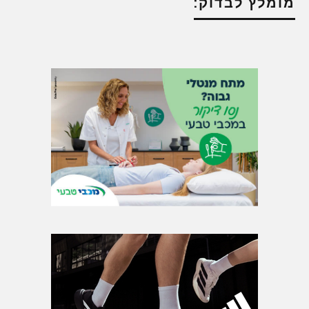
מומלץ לבדוק: