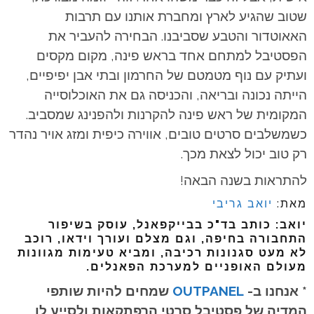
שטוב שהגיע לארץ ומחברת אותנו עם תרבות
האאוטדור והטבע שסביבנו. הבחירה להעביר את
הפסטיבל למתחם אחד בראש פינה, מקום מקסים
ועתיק עם נוף מטמטם של החרמון ובתי אבן יפיפיים,
הייתה נכונה ובריאה, והכניסה גם את האוכלוסייה
המקומית של ראש פינה להקרנות ולהפנינג שמסביב.
כשמשלבים סרטים טובים, אווירה כיפית ומזג אויר נהדר
רק טוב יכול לצאת מכך.
להתראות בשנה הבאה!
מאת:
יואב גריבי
יואב: כותב בד"כ בבייקפאנל, עוסק בשיפור
התחבורה בחיפה, וגם מצלם ועורך וידאו, רוכב
לא מעט סגנונות רכיבה, ומביא טעימות מגוונות
מעולם האופניים למערכת הפאנלים.
* אנחנו ב-
OUTPANEL
שמחים להיות שותפי
המדיה של פסטיבל סרטי הרפתקאות ולסייע לו