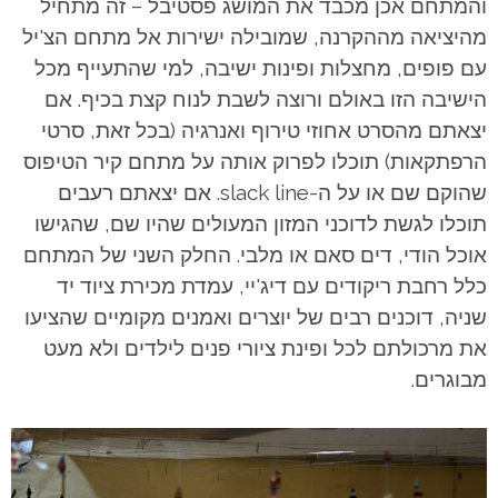
והמתחם אכן מכבד את המושג פסטיבל – זה מתחיל
מהיציאה מההקרנה, שמובילה ישירות אל מתחם הצ'יל
עם פופים, מחצלות ופינות ישיבה, למי שהתעייף מכל
הישיבה הזו באולם ורוצה לשבת לנוח קצת בכיף. אם
יצאתם מהסרט אחוזי טירוף ואנרגיה (בכל זאת, סרטי
הרפתקאות) תוכלו לפרוק אותה על מתחם קיר הטיפוס
שהוקם שם או על ה-slack line. אם יצאתם רעבים
תוכלו לגשת לדוכני המזון המעולים שהיו שם, שהגישו
אוכל הודי, דים סאם או מלבי. החלק השני של המתחם
כלל רחבת ריקודים עם דיג'יי, עמדת מכירת ציוד יד
שניה, דוכנים רבים של יוצרים ואמנים מקומיים שהציעו
את מרכולתם לכל ופינת ציורי פנים לילדים ולא מעט
מבוגרים.