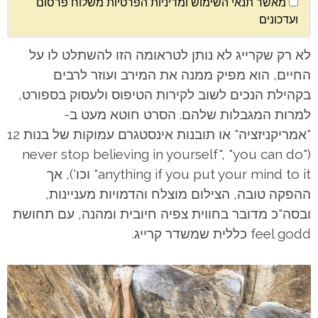
מאשר תנאי השימוש ומדיניות הפרטיות משלוח פרסום
ועדכונים
לא רק שקרייג לא נותן לטראומה הזו להשתלט לו על
החיים, הוא מפיק ממנה את המירב ועוזר לרבים
בקהילת הנכים לשוב לקירות הטיפוס ולעסוק בספורט,
למרות המגבלות שלהם. הסרט חוטא מעט ב-
"אמריקניזציה" או תובנות אינסטגרם עמוקות של בנות 12
("never stop believing in yourself", "you can do
anything if you put your mind to it" וכו'), אך
ההפקה טובה, הצילום מוצלח והדמויות מעניינות,
ובסה"כ מדובר בחווית צפיה חיובית ומהנה, עם תחושת
feel godd כללית שמשדר קרייג.