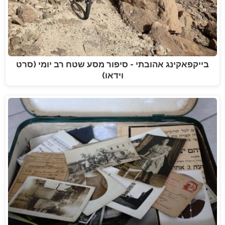
בייקפאקינג אהובתי - סיפור מסע שטח רב יומי (סרט
וידאו)