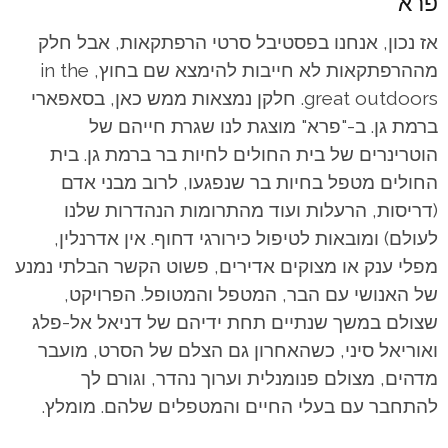
פרא
אז נכון, אנחנו בפסטיבל סרטי הרפתקאות, אבל חלק
מההרפתקאות לא חייבות להימצא שם בחוץ, in the
great outdoors. חלקן נמצאות ממש כאן, בסאפארי
ברמת גן. ב-"פרא" מוצגת לנו שגרת חייהם של
הוטרינרים של בית החולים לחיות בר ברמת גן. בית
החולים מטפל בחיות בר שנפגעו, לרוב מבני אדם
(דריסות, הרעלות ועוד מהתרומות הנהדרות שלנו
לעולם) ומובאות לטיפול כירורגי דחוף. אין אדרנלין,
מפלי ענק או מצוקים אדירים, פשוט הקשר הבלתי נמנע
של האנושי עם הבר, המטפל והמטופל. הפרויקט,
שצולם במשך שנתיים תחת ידיהם של דניאל אל-פלג
ואוריאל סיני, כשהאחרון גם הצלם של הסרט, מועבר
מדהים, מצולם פנומנלית וערוך נהדר, וגורם לך
להתחבר עם בעלי החיים והמטפלים שלהם. מומלץ.