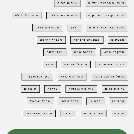
טיולי משפחות וילדים
טיפוס הרים
טיפוס קירות ומצוקים
טיפים למטיילים
טיפים לצלילה
טכנולוגיה וגאדג'טים
ירדן
מבחני מוצרים
מבצעים
מבצעים והנחות
מצנחי רחיפה
משקפי שמש
נהיגת שטח
נעלי שטח
נשים באאוטדור
סטייל ואופנה
סיני
סנפלינג וקניונינג
ספורט אתגרי
סקי וסנואבורד
ציוד טיולים
צילום אאוטדור
צלילה
קיאקים
קמפינג
קראוון
ריצת שטח
שביל ישראל
שחייה
שיט וסירות
תזונה
תרבות אאוטדור