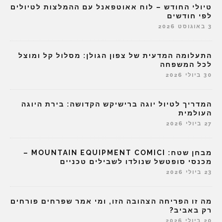
טיולי החודש – לוח אאוטפאנל עם ההמלצות לטיולים
לפי חודשים
3 באוגוסט 2026
התעלומה המדעית של צפון הגולן: מסלול קל ומוצל
לכל המשפחה
30 ביולי 2026
המדריך לטיול יוגה ברישיקש הקדושה: בירת היוגה
העולמית
27 ביולי 2026
מבחן שטח: MOUNTAIN EQUIPMENT COMICI –
מכנסי סופטשל שנולדו לשבילים טכניים
23 ביולי 2026
מה זו הפריחה הצהובה הזו, ומי אמר שפרחים פורחים
רק באביב?
20 ביולי 2026