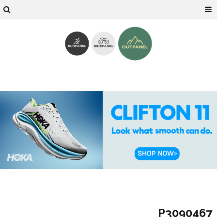
P3090467