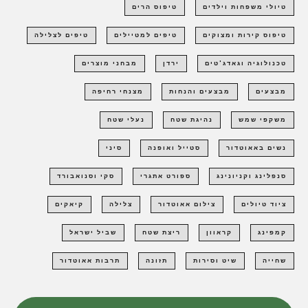
טיולי משפחות וילדים
טיפוס הרים
טיפוס קירות ומצוקים
טיפים למטיילים
טיפים לצלילה
טכנולוגיה וגאדג'טים
ירדן
מבחני מוצרים
מבצעים
מבצעים והנחות
מצנחי רחיפה
משקפי שמש
נהיגת שטח
נעלי שטח
נשים באאוטדור
סטייל ואופנה
סיני
סנפלינג וקניונינג
ספורט אתגרי
סקי וסנואבורד
ציוד טיולים
צילום אאוטדור
צלילה
קיאקים
קמפינג
קראוון
ריצת שטח
שביל ישראל
שחייה
שיט וסירות
תזונה
תרבות אאוטדור