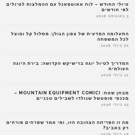
טיולי החודש – לוח אאוטפאנל עם ההמלצות לטיולים
לפי חודשים
3 באוגוסט 2026
התעלומה המדעית של צפון הגולן: מסלול קל ומוצל
לכל המשפחה
30 ביולי 2026
המדריך לטיול יוגה ברישיקש הקדושה: בירת היוגה
העולמית
27 ביולי 2026
מבחן שטח: MOUNTAIN EQUIPMENT COMICI –
מכנסי סופטשל שנולדו לשבילים טכניים
23 ביולי 2026
מה זו הפריחה הצהובה הזו, ומי אמר שפרחים פורחים
רק באביב?
20 ביולי 2026