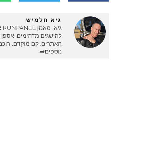
גיא חלמיש
גי
להישגים מדהימים. אספן 
האתרים. קם מוקדם, רוכב 
נוספים➡️