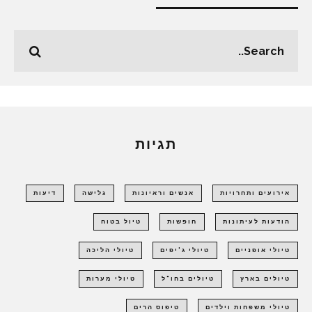
תגיות
אירועים ותחרויות
אנשים וראיונות
גלישה
דיעות
הודעות לעיתונות
חופשות
טיול בטוח
טיולי אופניים
טיולי ג'יפים
טיולי הליכה
טיולים בארץ
טיולים בחו"ל
טיולי מערות
טיולי משפחות וילדים
טיפוס הרים