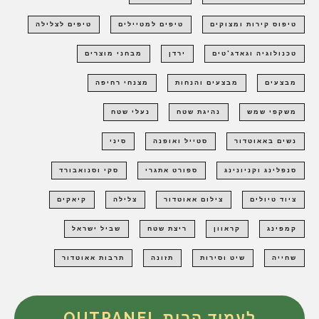
טיפוס קירות ומצוקים
טיפים למטיילים
טיפים לצלילה
טכנולוגיה וגאדג'טים
ירדן
מבחני מוצרים
מבצעים
מבצעים והנחות
מצנחי רחיפה
משקפי שמש
נהיגת שטח
נעלי שטח
נשים באאוטדור
סטייל ואופנה
סיני
סנפלינג וקניונינג
ספורט אתגרי
סקי וסנואבורד
ציוד טיולים
צילום אאוטדור
צלילה
קיאקים
קמפינג
קראוון
ריצת שטח
שביל ישראל
שחייה
שיט וסירות
תזונה
תרבות אאוטדור
לעמוד הבית OUTPANEL