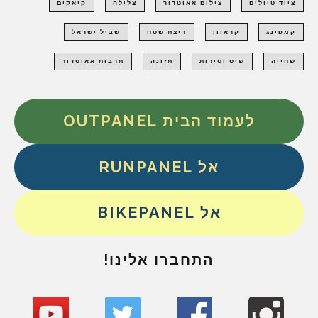
ציוד טיולים
צילום אאוטדור
צלילה
קיאקים
קמפינג
קראוון
ריצת שטח
שביל ישראל
שחייה
שיט וסירות
תזונה
תרבות אאוטדור
לעמוד הבית OUTPANEL
אל RUNPANEL
אל BIKEPANEL
התחברו אלינו!