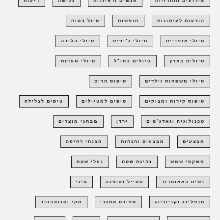
אירועים ותחרויות
אנשים וראיונות
גלישה
דיעות
הודעות לעיתונות
חופשות
טיול בטוח
טיולי אופניים
טיולי ג'יפים
טיולי הליכה
טיולים בארץ
טיולים בחו"ל
טיולי מערות
טיולי משפחות וילדים
טיפוס הרים
טיפוס קירות ומצוקים
טיפים למטיילים
טיפים לצלילה
טכנולוגיה וגאדג'טים
ירדן
מבחני מוצרים
מבצעים
מבצעים והנחות
מצנחי רחיפה
משקפי שמש
נהיגת שטח
נעלי שטח
נשים באאוטדור
סטייל ואופנה
סיני
סנפלינג וקניונינג
ספורט אתגרי
סקי וסנואבורד