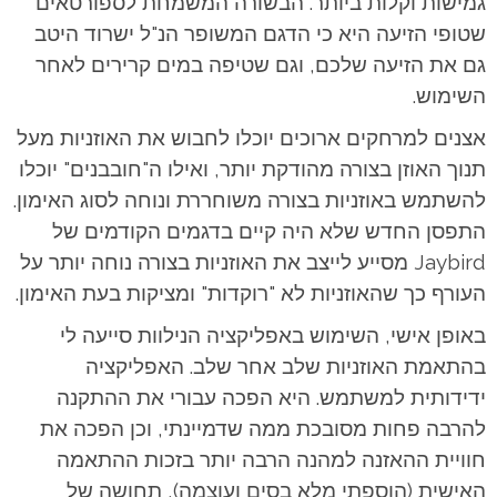
גמישות וקלות ביותר.
הבשורה המשמחת לספורטאים
שטופי הזיעה היא כי הדגם המשופר הנ"ל ישרוד היטב
גם את הזיעה שלכם, וגם שטיפה במים קרירים לאחר
השימוש.
אצנים למרחקים ארוכים יוכלו לחבוש את האוזניות מעל
תנוך האוזן בצורה מהודקת יותר, ואילו ה"חובבנים" יוכלו
להשתמש באוזניות בצורה משוחררת ונוחה לסוג האימון.
התפסן החדש שלא היה קיים בדגמים הקודמים של
Jaybird מסייע לייצב את האוזניות בצורה נוחה יותר על
העורף כך שהאוזניות לא "רוקדות" ומציקות בעת האימון.
באופן אישי, השימוש באפליקציה הנילוות סייעה לי
בהתאמת האוזניות שלב אחר שלב. האפליקציה
ידידותית למשתמש. היא הפכה עבורי את ההתקנה
להרבה פחות מסובכת ממה שדמיינתי, וכן הפכה את
חוויית ההאזנה למהנה הרבה יותר בזכות ההתאמה
האישית (הוספתי מלא בסים ועוצמה), תחושה של