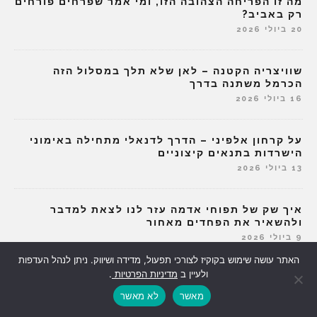
מה זו הפריחה הצהובה הזו, ומי אמר שפרחים פורחים
רק באביב?
20 ביולי 2026
שוויצריה הקטנה – לאן שלא תלך במסלול הזה
הכרמל משתנה בדרך
16 ביולי 2026
על קרחון אלפיני – הדרך לדנאלי מתחילה באימוני
הישרדות בתנאים קיצוניים
13 ביולי 2026
איך שק של תפוחי אדמה עזר לנו לצאת למדבר
ולהשאיר את הפחדים מאחור
9 ביולי 2026
האתר עושה שימוש בקוקיז לצורכי תפעול, מדידה ושיווק. ניתן לנהל העדפות
ולעיין ב
מדיניות הפרטיות
.
הוזמנתם לשבוע ביאכטה? 5 דברים שלא מספרים
לכם על החלום האקזוטי
מאשר
לא מאשר
2 ביולי 2026