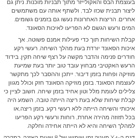
בעוצמת הבס והאקולייזר מתוך תבניות מוכנות. ניתן גם
ליצור תבנית שכזו לבד, ולשתף אותה עם משתמשים
אחרים. הריצות האחרונות נעשו גם בזמנים גשומים.
המים ורעש הגשם לא הפריעו לאיכות הסאונד.
קבלת השיחות תוך כדי פעילות אמנם פשוטה, אך
איכות הסאונד יורדת בעת מהלך השיחה. רעשי רקע
חודרים פנימה והדבר מקשה על רצף שיחה תקין. בידוד
הרעש האקטיבי מבחוץ עובד טוב יותר בעת שמיעת
מוזיקה ופחות בזמן דיבור. ייתכן וההסבר לכך מתקשר
לעוצמת הסאונד. בזמן מוזיקה הסאונד חזק וכולל מגוון
צלילים לעומת מלל וטון אחיד בזמן שיחה. חשוב לציין כי
קבלת שיחות שלא בעת ריצה הייתה טובה, השמע היה
איכותי והשיחה הייתה ללא רעשי רקע. בזמן ריצה,או
בכל תזוזה מהירה אחרת, רוחות ורעשי רקע הפריעו
למהלך השיחה והיא לא הייתה אחידה וחלקה.
דגם ה-X4 מעניק זמן שימוש של 8 שעות האזנה. במקרה