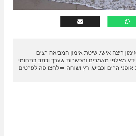
א, מאמן RUNPANEL אימון ריצה אישי: שיטת אימון המביאה רצים
ידע מאלפי מאמרים והכשרות שערך וכתב בתחומי
אופני הרים וכביש, רץ ושוחה. ⬅️לחצו פה לפרטים