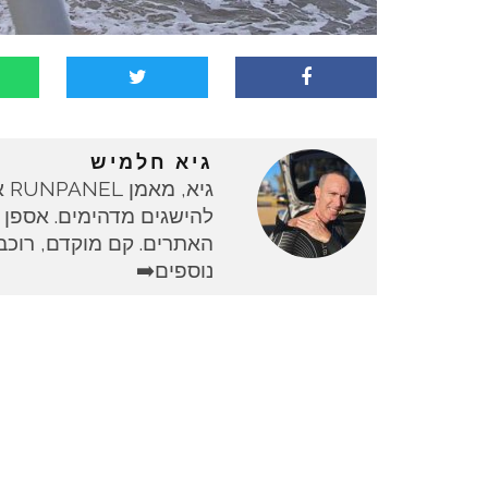
גיא חלמיש
גי
להישגים מדהימים. אספן 
האתרים. קם מוקדם, רוכב 
נוספים➡️