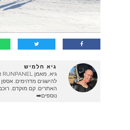
גיא חלמיש
גי
להישגים מדהימים. אספן 
האתרים. קם מוקדם, רוכב 
נוספים➡️