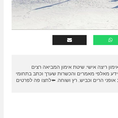
א, מאמן RUNPANEL אימון ריצה אישי: שיטת אימון המביאה רצים
ידע מאלפי מאמרים והכשרות שערך וכתב בתחומי
אופני הרים וכביש, רץ ושוחה. ⬅️לחצו פה לפרטים