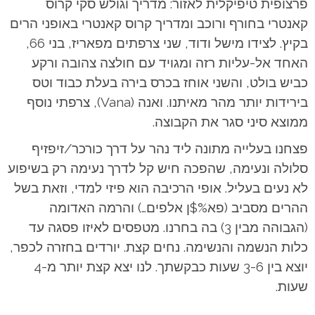
פרצופית טיפיקלית לאזור: מדריך וגולש סקי קרוס
קאנטרי בחורף ורוכב ומדריך קרוס קאנטרי באופני הרים
בקיץ. לצידו מישל ודוד, שני צרפתים מפאריז, בני 66,
האחד אל-עליות רזה ומגויד עם חולצה צהובה ורקע
כביש בולט, והשני אוחז בכרס בירה בעלת כבוד וטס
בירידות יותר מהר מאיתנו. ואנה (Vana), צרפתי נוסף
ממוצא סיני סגר את הקבוצה.
פצחנו בעלייה מתונה ליד נהר על דרך כורכר/זיפזיף
סלולה ונעימה, שהפכה חיש קל לדרך נעימה רק בשיפוע
לא נעים בעליל. אופי הרכיבה הוא פיזי למדי, וזאת בשל
ההרים מסביב (פא%$ן אלפים…) והרמה האדומה
(הגבוהה מבין 3) בה בחרנו. מטפסים לאיזו פסגה עד
כלות הנשמה והנשימה. נחים קצת. יורדים בחזרה לכפר,
יוצא בין 3-6 שעות כבקשתך. לנו יצא קצת יותר מ-4
שעות.