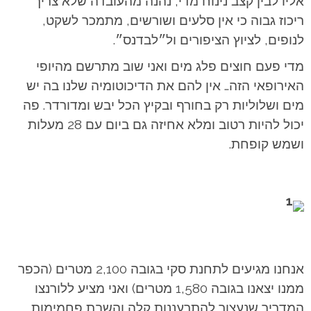
אליו לבין קצב נינוח מדי, נהנה מהעובדה שלא צריך
ריכוז גבוה כי אין סלעים ושורשים, מתמכר לשקט,
לנופים, לציוץ הציפורים ול״לבדנס״.
מדי פעם חוצים פלג מים ואני שוב מתרשם מהיופי
האירופאי הזה… אין להם את הדיכוטומיה שלנו בה יש
מים ושלוליות רק בחורף ובקיץ הכל יבש ומדורדר. פה
יכול להיות רטוב ומלא אחיזה גם ביום עם 28 מעלות
ושמש קופחת.
אנחנו מגיעים לתחנת סקי בגובה 2,100 מטרים (הכפר
ממנו יצאנו בגובה 1,580 מטרים) ואני מציע ללורנצו
המדריך שנעצור להתרעננות קלה והשבת פחמימות,