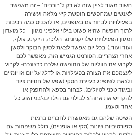
חשוב מאוד לציין שזה לא רק ל"רוכבים" – זה מאפשר
לאנשים שמחפשים חופשת קיץ מלאה ועשירה
בפעילויות לבחור גם באופניים, או להכניס כמה רכיבות
לתוך חופשה שהיא פשוט בילוי אלפיני מגוון – כל מועדון
ומגוון הפעילויות שלו (קניונינג, הליכה, הייקינג, גולף,
ועוד ועוד…). בכל יום אפשר לצאת לסשן הבוקר ולסשן
אחרי הצהריים. הפורמט הגמיש הזה, מאפשר לכם
לקבוע את הווליום של החופשה שלכם כרצונכם- לקרוע
לעצמכם את הצורה בפעילויות או לדלג על יום או יומיים
ולצאת לשופינג בעיירת הסקי (שפע של חנויות ציוד
וביגוד טכני לטיולים), לבחור בספא ולהתפנק או
להקדיש את אחה"צ לבילוי עם הילדים\בני הזוג. כל
אחד וטעמו.
השיטה שלהם גם מאפשרת לחברים ברמות
ספורטיביות שונות (סקי או אופניים), כולל משפחות עם
ילדים, להגיע ולבלות בחופשה משותפת בלי דאגות של