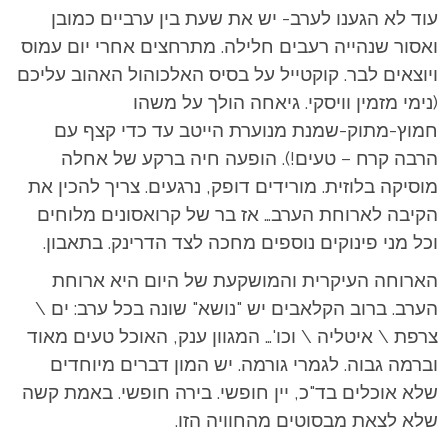
עוד לא הגענו לערב- יש את שעת בין ערביים כמובן
ואסור שנהייה רעבים חלילה. מתרחצים אחרי יום עמוס
ויוצאים לבר. קוקטייל על בסיס האלכוהול האהוב עליכם
(נימי מזמין וויסקי. גיאחה הולך על משהו
חמוץ-מתוק-שמנת מנוערת הייטב עד כדי קצף עם
הרבה קרח – טעים!). הופעה חיה ברקע של אחלה
מוסיקה בלוזית. מורידים דופק, נרגעים. צריך להכין את
הקיבה לארוחת הערב… אז בר של קרואסונים מלוחים
וכל מני פינוקים נוספים מחכה לצד הדרינק. בתאבון.
הארוחה העיקרית והמושקעת של היום היא ארוחת
הערב. ברוב הקלאבים יש "נושא" שונה בכל ערב: ים \
צרפת \ איטליה \ וכו'… המגוון ענק, האוכל טעים מאוד
וברמה גבוה. לגמרי גורמה. יש המון דברים מיוחדים
שלא אוכלים בד"כ, יין חופשי. בירה חופשי. באמת קשה
שלא לצאת מבסוטים מהחוויה הזו.