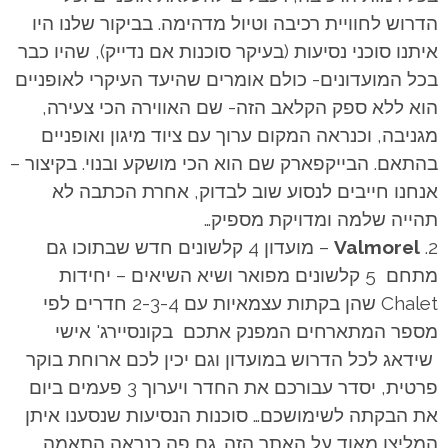
הדרוש לחוויית רכיבה וטיול מדהימה. בביקור שלנו היו
איתנו סוכני נסיעות (בעיקר סוכנות אם נדייק), שהיו כבר
בכל המועדונים- כולם אומרים שהיעד העיקרי לאופניים
הוא ללא ספק הקלאב הזה- שם האווירה הכי צעירה,
מגניבה, וכנראה המקום ערוך עם ציוד מיגון ואופניים
בהתאם. הבייקפארק שם הוא הכי מושקע ובנוי. בקיצור –
אנחנו חייבים לנסוע שוב לבדוק, אחרת הכתבה לא
תהייה שלמה ומדויקת מספיק…
Valmorel
– מועדון 4 קלשונים חדש שבתוכו גם
מתחם 5 קלשונים מפואר ושיא השיאים – יחידות
Chalet שהן בקתות עצמאיות עם 2-3-4 חדרים לפי
מספר המתארחים המפנק אתכם בקונסיירג' אישי
שידאג לכל הדרוש במועדון וגם יכין לכם ארוחת בוקר
פרטית, יסדר עבורכם את החדר ויערוך 3 פעמים ביום
את הבקתה לשימושכם… סוכנות הנסיעות שנסענו איתן
המליצו מאוד על האתר הזה. גם פה כנראה התאמה