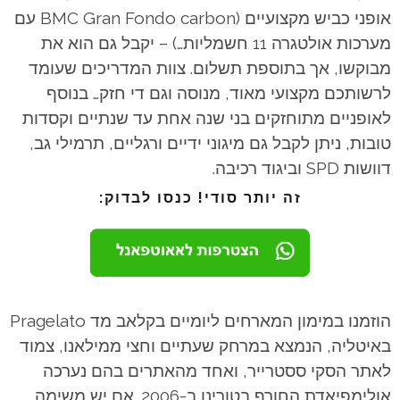
אופני כביש מקצועיים (BMC Gran Fondo carbon עם
מערכות אולטגרה 11 חשמליות…) – יקבל גם הוא את
מבוקשו, אך בתוספת תשלום. צוות המדריכים שעומד
לרשותכם מקצועי מאוד, מנוסה וגם די חזק… בנוסף
לאופניים מתוחזקים בני שנה אחת עד שנתיים וקסדות
טובות, ניתן לקבל גם מיגוני ידיים ורגליים, תרמילי גב,
דוושות SPD וביגוד רכיבה.
זה יותר סודי! כנסו לבדוק:
הוזמנו במימון המארחים ליומיים בקלאב מד Pragelato
באיטליה, הנמצא במרחק שעתיים וחצי ממילאנו, צמוד
לאתר הסקי ססטרייר, ואחד מהאתרים בהם נערכה
אולימפיאדת החורף בטורינו ב-2006. אם יש משימה