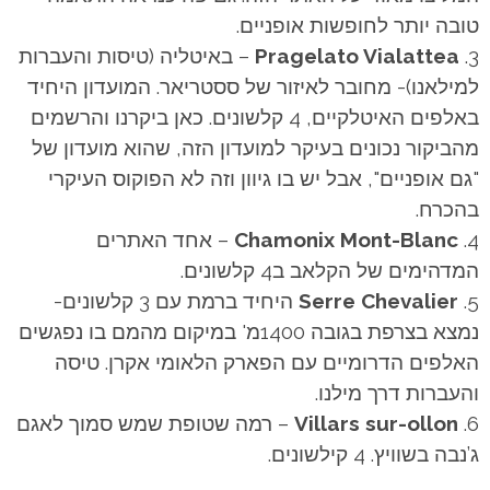
טובה יותר לחופשות אופניים.
Pragelato Vialattea
– באיטליה (טיסות והעברות
למילאנו)- מחובר לאיזור של ססטריאר. המועדון היחיד
באלפים האיטלקיים, 4 קלשונים. כאן ביקרנו והרשמים
מהביקור נכונים בעיקר למועדון הזה, שהוא מועדון של
"גם אופניים", אבל יש בו גיוון וזה לא הפוקוס העיקרי
בהכרח.
Chamonix Mont-Blanc
– אחד האתרים
המדהימים של הקלאב ב4 קלשונים.
Serre Chevalier
היחיד ברמת עם 3 קלשונים-
נמצא בצרפת בגובה 1400מ' במיקום מהמם בו נפגשים
האלפים הדרומיים עם הפארק הלאומי אקרן. טיסה
והעברות דרך מילנו.
Villars sur-ollon
– רמה שטופת שמש סמוך לאגם
ג’נבה בשוויץ. 4 קילשונים.