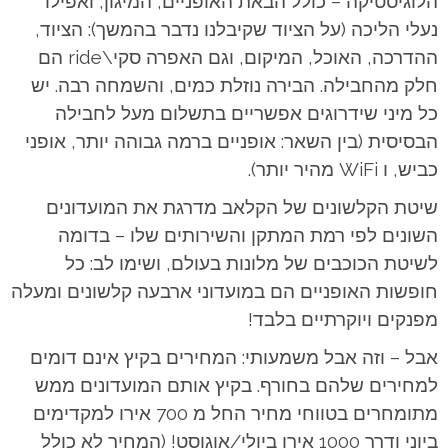
הלוגיסטיקה – כולל הבאת האופניים, המיגון, ואפילו
נעלי הליכה (על הציוד שקיבלנו נדבר בהמשך): הציוד,
ההדרכה, האוכל, המיקום, וגם האפרה סקי\ride הם
חלק מהחבילה. הבירה נוזלת כמים, והשמחה רבה. יש
כל מיני שידרוגים אפשריים בתשלום מעל לחבילה
הבסיסית (בין השאר: אופניים ברמה גבוהה יותר, אופני
כביש, ו WiFi מהיר יותר).
שיטת הקלשונים של הקלאב מדרגת את המועדונים
השונים לפי רמת המתקן והשירותים שלו – בדומה
לשיטת הכוכבים של מלונות בעולם, ושימו לב: כל
חופשות האופניים הם במועדוני ארבעה קלשונים ומעלה
מפנקים ויוקרתיים בלבד!
אבל – וזה אבל משמעותי: המחירים בקיץ אינם דומים
למחירים שלהם בחורף. בקיץ אותם המועדונים ממש
מתומחרים בטווחי מחיר החל מ 700 אירו למקדימים
ביוני ודרך 1000 אירו ביולי/אוגוסט! (המחיר לא כולל