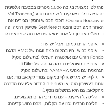
פרג'לטו נמצאת בגובה 1,600 מטרים בסביבה אלפינית
יפהפיה ובלב פארקים \ שמורות טבע (Val Troncea,
Orsiera Rocciavre). רוכבי הכביש והסקי מכירים את
האתר המפורסם והצמוד: Sestriere שסיפק דרמה יפה
ב-Giro האחרון. כל אחד ימצא שם את מה שמתאים לו:
אופני הרים כמובן, אבל יש עוד:
אופני כביש- היו במקום כמה זוגות של BMC מדגם
Gran Fondo עם אולטגרה חשמלי (בתשלום נוסף)
אופניים חשמליים ברמה גבוהה של Hi Bike
הגרמנית עם מנועי YAMAHA (בתשלום נוסף)
גולף- יש מגרש גולף במקום צמוד לקלאב מד, אם
אתם בעשירון הזה (או מעוניינים לחדור אליו עם הדרכה
מהקלאב, גם היא בתשלום נוסף…).
הליכה \ הייקינג – עם מדריכי הרים מקצועיים.
הליכה נורדית (כזו עם מקלות, ומבט נחוש קדימה)