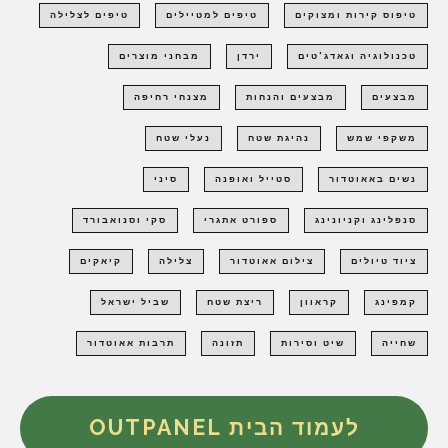
טיפוס קירות ומצוקים
טיפים למטיילים
טיפים לצלילה
טכנולוגיה וגאדג'טים
ירדן
מבחני מוצרים
מבצעים
מבצעים והנחות
מצנחי רחיפה
משקפי שמש
נהיגת שטח
נעלי שטח
נשים באאוטדור
סטייל ואופנה
סיני
סנפלינג וקניונינג
ספורט אתגרי
סקי וסנואבורד
ציוד טיולים
צילום אאוטדור
צלילה
קיאקים
קמפינג
קראוון
ריצת שטח
שביל ישראל
שחייה
שיט וסירות
תזונה
תרבות אאוטדור
לעמוד הבית OUTPANEL