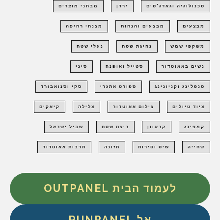
טכנולוגיה וגאדג'טים
ירדן
מבחני מוצרים
מבצעים
מבצעים והנחות
מצנחי רחיפה
משקפי שמש
נהיגת שטח
נעלי שטח
נשים באאוטדור
סטייל ואופנה
סיני
סנפלינג וקניונינג
ספורט אתגרי
סקי וסנואבורד
ציוד טיולים
צילום אאוטדור
צלילה
קיאקים
קמפינג
קראוון
ריצת שטח
שביל ישראל
שחייה
שיט וסירות
תזונה
תרבות אאוטדור
לעמוד הבית OUTPANEL
אל RUNPANEL