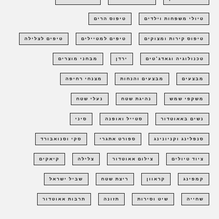
טיולי משפחות וילדים
טיפוס הרים
טיפוס קירות ומצוקים
טיפים למטיילים
טיפים לצלילה
טכנולוגיה וגאדג'טים
ירדן
מבחני מוצרים
מבצעים
מבצעים והנחות
מצנחי רחיפה
משקפי שמש
נהיגת שטח
נעלי שטח
נשים באאוטדור
סטייל ואופנה
סיני
סנפלינג וקניונינג
ספורט אתגרי
סקי וסנואבורד
ציוד טיולים
צילום אאוטדור
צלילה
קיאקים
קמפינג
קראוון
ריצת שטח
שביל ישראל
שחייה
שיט וסירות
תזונה
תרבות אאוטדור