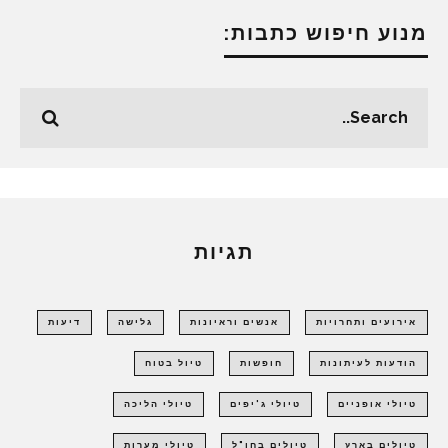
מנוע חיפוש כתבות:
תגיות
אירועים ותחרויות
אנשים וראיונות
גלישה
דיעות
הודעות לעיתונות
חופשות
טיול בטוח
טיולי אופניים
טיולי ג'יפים
טיולי הליכה
טיולים בארץ
טיולים בחו"ל
טיולי מערות