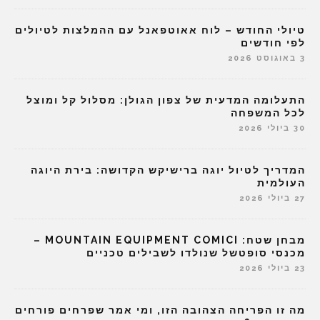
טיולי החודש – לוח אאוטפאנל עם ההמלצות לטיולים
לפי חודשים
3 באוגוסט 2026
התעלומה המדעית של צפון הגולן: מסלול קל ומוצל
לכל המשפחה
30 ביולי 2026
המדריך לטיול יוגה ברישיקש הקדושה: בירת היוגה
העולמית
27 ביולי 2026
מבחן שטח: MOUNTAIN EQUIPMENT COMICI –
מכנסי סופטשל שנולדו לשבילים טכניים
23 ביולי 2026
מה זו הפריחה הצהובה הזו, ומי אמר שפרחים פורחים