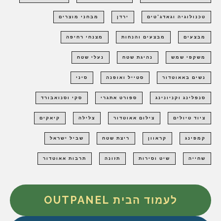
טכנולוגיה וגאדג'טים
ירדן
מבחני מוצרים
מבצעים
מבצעים והנחות
מצנחי רחיפה
משקפי שמש
נהיגת שטח
נעלי שטח
נשים באאוטדור
סטייל ואופנה
סיני
סנפלינג וקניונינג
ספורט אתגרי
סקי וסנואבורד
ציוד טיולים
צילום אאוטדור
צלילה
קיאקים
קמפינג
קראוון
ריצת שטח
שביל ישראל
שחייה
שיט וסירות
תזונה
תרבות אאוטדור
לעמוד הבית OUTPANEL