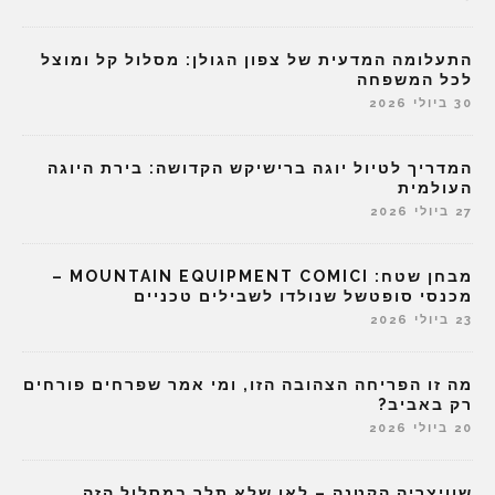
התעלומה המדעית של צפון הגולן: מסלול קל ומוצל
לכל המשפחה
30 ביולי 2026
המדריך לטיול יוגה ברישיקש הקדושה: בירת היוגה
העולמית
27 ביולי 2026
מבחן שטח: MOUNTAIN EQUIPMENT COMICI –
מכנסי סופטשל שנולדו לשבילים טכניים
23 ביולי 2026
מה זו הפריחה הצהובה הזו, ומי אמר שפרחים פורחים
רק באביב?
20 ביולי 2026
שוויצריה הקטנה – לאן שלא תלך במסלול הזה