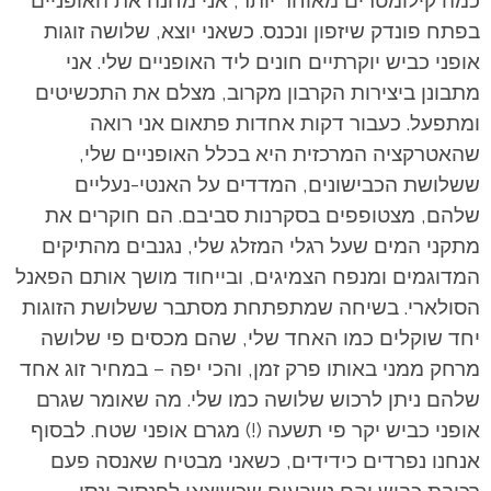
כמה קילומטרים מאוחר יותר, אני מחנה את האופניים
בפתח פונדק שיזפון ונכנס. כשאני יוצא, שלושה זוגות
אופני כביש יוקרתיים חונים ליד האופניים שלי. אני
מתבונן ביצירות הקרבון מקרוב, מצלם את התכשיטים
ומתפעל. כעבור דקות אחדות פתאום אני רואה
שהאטרקציה המרכזית היא בכלל האופניים שלי,
ששלושת הכבישונים, המדדים על האנטי-נעליים
שלהם, מצטופפים בסקרנות סביבם. הם חוקרים את
מתקני המים שעל רגלי המזלג שלי, נגנבים מהתיקים
המדוגמים ומנפח הצמיגים, ובייחוד מושך אותם הפאנל
הסולארי. בשיחה שמתפתחת מסתבר ששלושת הזוגות
יחד שוקלים כמו האחד שלי, שהם מכסים פי שלושה
מרחק ממני באותו פרק זמן, והכי יפה – במחיר זוג אחד
שלהם ניתן לרכוש שלושה כמו שלי. מה שאומר שגרם
אופני כביש יקר פי תשעה (!) מגרם אופני שטח. לבסוף
אנחנו נפרדים כידידים, כשאני מבטיח שאנסה פעם