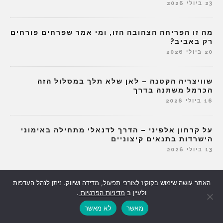
23 ביולי 2026
מה זו הפריחה הצהובה הזו, ומי אמר שפרחים פורחים
רק באביב?
20 ביולי 2026
שוויצריה הקטנה – לאן שלא תלך במסלול הזה
הכרמל משתנה בדרך
16 ביולי 2026
על קרחון אלפיני – הדרך לדנאלי מתחילה באימוני
הישרדות בתנאים קיצוניים
13 ביולי 2026
איך שק של תפוחי אדמה עזר לנו לצאת למדבר
האתר עושה שימוש בקוקיז לצורכי תפעול, מדידה ושיווק. ניתן לנהל העדפות
ולהשאיר את הפחדים מאחור
ולעיין ב
מדיניות הפרטיות
.
9 ביולי 2026
מאשר
לא מאשר