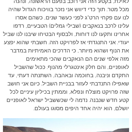
לאילת, בקטע הזה אני רוכב בפעם הראשונה, ונהנה
מכל מטר. תוך כדי דיווש אני נזכר בוויכוח הגדול שהיה
לנו עם פקחי הרט"ג לפני כעשר שנים, כשהם אסרו
עלינו לרכב בנאקבים (שבילי גמלים) הטבעיים, רדפו
אחרינו ותקעו לנו דוחות, ולבסוף הבטיחו שיבנו לנו שביל
יעודי. אני התנגדתי אז לפרויקט הזה. חשבתי שהוא יפצע
את הנוף ושהוא מיותר, כי הדרכים האמיתיות במדבר
מזה אלפי שנים הם הנאקבים שהכי מתאימים
לאופניים, והם חלק אינטגרלי מהנוף. ככול שהשביל
התקדם וניבנה, בחוכמה ובאהבה, השתנתה דעתי, עד
שאפילו התנדבתי לעזור בבניית השביל. כיום אני חושב
שזה פרויקט מוצלח ונפלא, וממתין בכיליון עיניים לכל
קטע חדש שנבנה. נדמה לי שכששביל ישראל לאופניים
יושלם, הוא יהיה אחד היפים מסוגו בעולם.