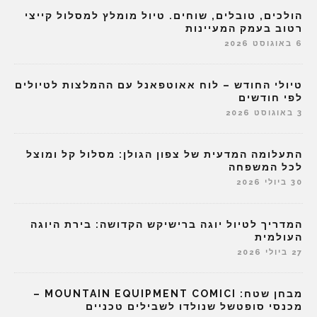
הולכים, טובלים, שוחים. טיול מומלץ למסלול קייצי
רטוב בעמק המעיינות
6 באוגוסט 2026
טיולי החודש – לוח אאוטפאנל עם ההמלצות לטיולים
לפי חודשים
3 באוגוסט 2026
התעלומה המדעית של צפון הגולן: מסלול קל ומוצל
לכל המשפחה
30 ביולי 2026
המדריך לטיול יוגה ברישיקש הקדושה: בירת היוגה
העולמית
27 ביולי 2026
מבחן שטח: MOUNTAIN EQUIPMENT COMICI –
מכנסי סופטשל שנולדו לשבילים טכניים