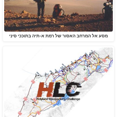
מסע אל המרחב האסור של רמת א-תיה בתוככי סיני