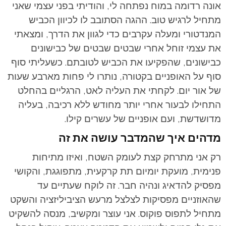
אונה רדומה במוח נפתחה לי, והודיתי בפני עצמי שאני
מתחיל לרגיש טוב. ההגה הסתובב לו לכיוון הכביש
המנדטורי ומעלה עקרבים כדי לגוון את הדרך, ומצאתי
את עצמי זוחל אחרי שבטים שבטים של כבישונים
כבישונים, שהפקיעו את הכביש לטובתם. כשעליתי סוף
סוף על האופניים בקטורה, נותרו לי פחות מארבע שעות
של אור יום. לקחתי את העליה לאט, הרגליים בהחלט
התחילו לבעור אחרי יותר מחודש ללא רכיבה, בעליה
מדושדשת, ועם אופניים של עשרים קילו.
מדהים איך שהמדבר עושה את זה
רק אני מתרחק קצת לעומק השטח, ואיזו מתיחות
פנימית, מועקת יומיום תת קרקעית, מתפוגגת, והקושי
מפסיק להדאיג ונהיה חבר. זה לוקח שעתיים עד
שהאוזניים מפסיקות לצלצל מרעש הציביליזציה והשקט
מתחיל לתפוס פוקוס. אני עוצר ומקשיב, מנסה להשקיט