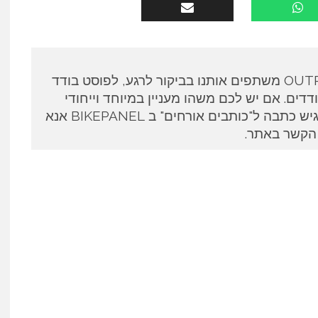
כותבים אורחים ב OUTPANEL משתפים אותנו בביקור לרגע, לפוסט בודד
דים. אם יש לכם משהו מעניין במיוחד וייחודי
לספר ואתם מעוניינים להגיש כתבה ל"כותבים אורחים" ב BIKEPANEL אנא
 הקשר באתר.