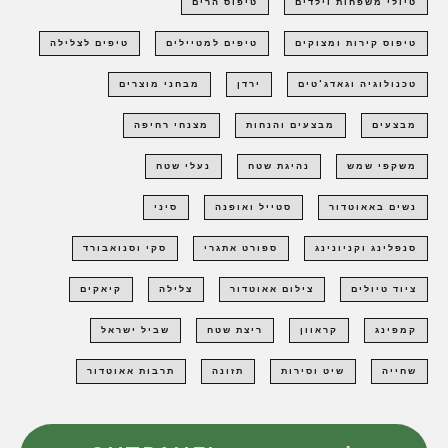
טיולי משפחות וילדים
טיפוס הרים
טיפוס קירות ומצוקים
טיפים למטיילים
טיפים לצלילה
טכנולוגיה וגאדג'טים
ירדן
מבחני מוצרים
מבצעים
מבצעים והנחות
מצנחי רחיפה
משקפי שמש
נהיגת שטח
נעלי שטח
נשים באאוטדור
סטייל ואופנה
סיני
סנפלינג וקניונינג
ספורט אתגרי
סקי וסנואבורד
ציוד טיולים
צילום אאוטדור
צלילה
קיאקים
קמפינג
קראוון
ריצת שטח
שביל ישראל
שחייה
שיט וסירות
תזונה
תרבות אאוטדור