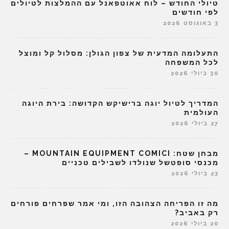
טיולי החודש – לוח אאוטפאנל עם ההמלצות לטיולים
לפי חודשים
3 באוגוסט 2026
התעלומה המדעית של צפון הגולן: מסלול קל ומוצל
לכל המשפחה
30 ביולי 2026
המדריך לטיול יוגה ברישיקש הקדושה: בירת היוגה
העולמית
27 ביולי 2026
מבחן שטח: MOUNTAIN EQUIPMENT COMICI –
מכנסי סופטשל שנולדו לשבילים טכניים
23 ביולי 2026
מה זו הפריחה הצהובה הזו, ומי אמר שפרחים פורחים
רק באביב?
20 ביולי 2026