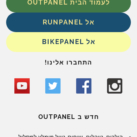
לעמוד הבית OUTPANEL
אל RUNPANEL
אל BIKEPANEL
התחברו אלינו!
חדש ב OUTPANEL
הולכים, טובלים, שוחים. טיול מומלץ למסלול