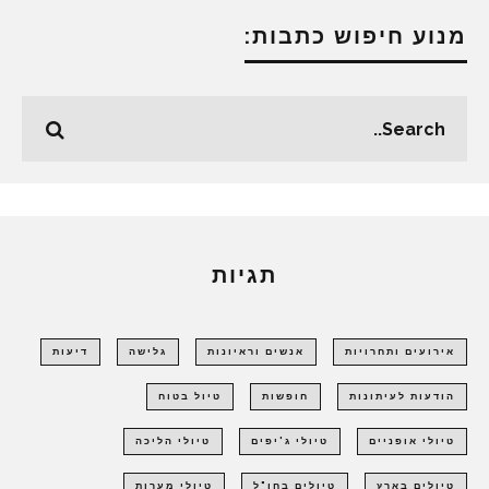
מנוע חיפוש כתבות:
תגיות
אירועים ותחרויות
אנשים וראיונות
גלישה
דיעות
הודעות לעיתונות
חופשות
טיול בטוח
טיולי אופניים
טיולי ג'יפים
טיולי הליכה
טיולים בארץ
טיולים בחו"ל
טיולי מערות