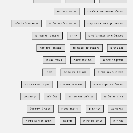
טיולי משפחות וילדים
טיפוס הרים
טיפוס קירות ומצוקים
טיפים למטיילים
טיפים לצלילה
טכנולוגיה וגאדג'טים
ירדן
מבחני מוצרים
מבצעים
מבצעים והנחות
מצנחי רחיפה
משקפי שמש
נהיגת שטח
נעלי שטח
נשים באאוטדור
סטייל ואופנה
סיני
סנפלינג וקניונינג
ספורט אתגרי
סקי וסנואבורד
ציוד טיולים
צילום אאוטדור
צלילה
קיאקים
קמפינג
קראוון
ריצת שטח
שביל ישראל
שחייה
שיט וסירות
תזונה
תרבות אאוטדור