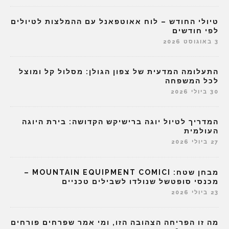
טיולי החודש – לוח אאוטפאנל עם ההמלצות לטיולים
לפי חודשים
3 באוגוסט 2026
התעלומה המדעית של צפון הגולן: מסלול קל ומוצל
לכל המשפחה
30 ביולי 2026
המדריך לטיול יוגה ברישיקש הקדושה: בירת היוגה
העולמית
27 ביולי 2026
מבחן שטח: MOUNTAIN EQUIPMENT COMICI –
מכנסי סופטשל שנולדו לשבילים טכניים
23 ביולי 2026
מה זו הפריחה הצהובה הזו, ומי אמר שפרחים פורחים