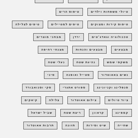
טיולי משפחות וילדים
טיפוס הרים
טיפוס קירות ומצוקים
טיפים למטיילים
טיפים לצלילה
טכנולוגיה וגאדג'טים
ירדן
מבחני מוצרים
מבצעים
מבצעים והנחות
מצנחי רחיפה
משקפי שמש
נהיגת שטח
נעלי שטח
נשים באאוטדור
סטייל ואופנה
סיני
סנפלינג וקניונינג
ספורט אתגרי
סקי וסנואבורד
ציוד טיולים
צילום אאוטדור
צלילה
קיאקים
קמפינג
קראוון
ריצת שטח
שביל ישראל
שחייה
שיט וסירות
תזונה
תרבות אאוטדור