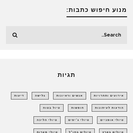
מנוע חיפוש כתבות:
תגיות
אירועים ותחרויות
אנשים וראיונות
גלישה
דיעות
הודעות לעיתונות
חופשות
טיול בטוח
טיולי אופניים
טיולי ג'יפים
טיולי הליכה
טיולים בארץ
טיולים בחו"ל
טיולי מערות