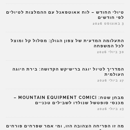
טיולי החודש – לוח אאוטפאנל עם ההמלצות לטיולים
לפי חודשים
3 באוגוסט 2026
התעלומה המדעית של צפון הגולן: מסלול קל ומוצל
לכל המשפחה
30 ביולי 2026
המדריך לטיול יוגה ברישיקש הקדושה: בירת היוגה
העולמית
27 ביולי 2026
מבחן שטח: MOUNTAIN EQUIPMENT COMICI –
מכנסי סופטשל שנולדו לשבילים טכניים
23 ביולי 2026
מה זו הפריחה הצהובה הזו, ומי אמר שפרחים פורחים