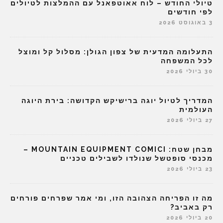
טיולי החודש – לוח אאוטפאנל עם ההמלצות לטיולים
לפי חודשים
3 באוגוסט 2026
התעלומה המדעית של צפון הגולן: מסלול קל ומוצל
לכל המשפחה
30 ביולי 2026
המדריך לטיול יוגה ברישיקש הקדושה: בירת היוגה
העולמית
27 ביולי 2026
מבחן שטח: MOUNTAIN EQUIPMENT COMICI –
מכנסי סופטשל שנולדו לשבילים טכניים
23 ביולי 2026
מה זו הפריחה הצהובה הזו, ומי אמר שפרחים פורחים
רק באביב?
20 ביולי 2026