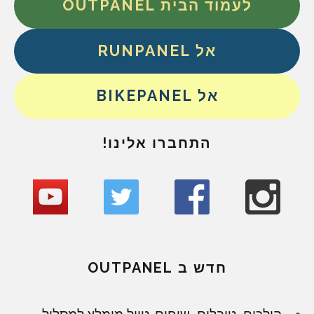
לעמוד הבית OUTPANEL
אל RUNPANEL
אל BIKEPANEL
התחברו אלינו!
חדש ב OUTPANEL
הולכים, טובלים, שוחים. טיול מומלץ למסלול