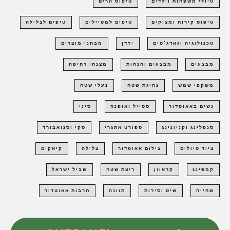
טיולי משפחות וילדים
טיפוס הרים
טיפוס קירות ומצוקים
טיפים למטיילים
טיפים לצלילה
טכנולוגיה וגאדג'טים
ירדן
מבחני מוצרים
מבצעים
מבצעים והנחות
מצנחי רחיפה
משקפי שמש
נהיגת שטח
נעלי שטח
נשים באאוטדור
סטייל ואופנה
סיני
סנפלינג וקניונינג
ספורט אתגרי
סקי וסנואבורד
ציוד טיולים
צילום אאוטדור
צלילה
קיאקים
קמפינג
קראוון
ריצת שטח
שביל ישראל
שחייה
שיט וסירות
תזונה
תרבות אאוטדור