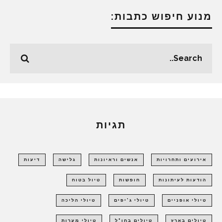
מנוע חיפוש כתבות:
תגיות
אירועים ותחרויות
אנשים וראיונות
גלישה
דיעות
הודעות לעיתונות
חופשות
טיול בטוח
טיולי אופניים
טיולי ג'יפים
טיולי הליכה
טיולים בארץ
טיולים בחו"ל
טיולי מערות