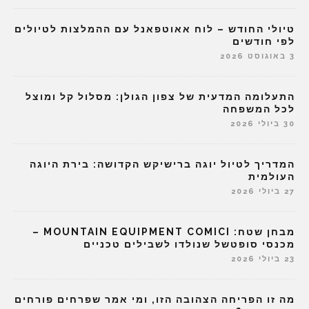
טיולי החודש – לוח אאוטפאנל עם ההמלצות לטיולים
לפי חודשים
3 באוגוסט 2026
התעלומה המדעית של צפון הגולן: מסלול קל ומוצל
לכל המשפחה
30 ביולי 2026
המדריך לטיול יוגה ברישיקש הקדושה: בירת היוגה
העולמית
27 ביולי 2026
מבחן שטח: MOUNTAIN EQUIPMENT COMICI –
מכנסי סופטשל שנולדו לשבילים טכניים
23 ביולי 2026
מה זו הפריחה הצהובה הזו, ומי אמר שפרחים פורחים