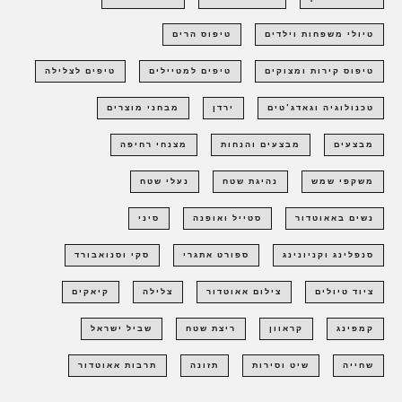
טיולי משפחות וילדים
טיפוס הרים
טיפוס קירות ומצוקים
טיפים למטיילים
טיפים לצלילה
טכנולוגיה וגאדג'טים
ירדן
מבחני מוצרים
מבצעים
מבצעים והנחות
מצנחי רחיפה
משקפי שמש
נהיגת שטח
נעלי שטח
נשים באאוטדור
סטייל ואופנה
סיני
סנפלינג וקניונינג
ספורט אתגרי
סקי וסנואבורד
ציוד טיולים
צילום אאוטדור
צלילה
קיאקים
קמפינג
קראוון
ריצת שטח
שביל ישראל
שחייה
שיט וסירות
תזונה
תרבות אאוטדור