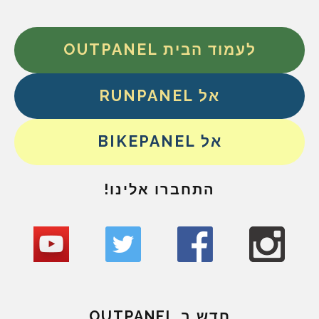
לעמוד הבית OUTPANEL
אל RUNPANEL
אל BIKEPANEL
התחברו אלינו!
חדש ב OUTPANEL