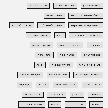
טיולים בארץ
טיולים בחו"ל
טיולי מערות
טיולי משפחות וילדים
טיפוס הרים
טיפוס קירות ומצוקים
טיפים למטיילים
טיפים לצלילה
טכנולוגיה וגאדג'טים
ירדן
מבחני מוצרים
מבצעים
מבצעים והנחות
מצנחי רחיפה
משקפי שמש
נהיגת שטח
נעלי שטח
נשים באאוטדור
סטייל ואופנה
סיני
סנפלינג וקניונינג
ספורט אתגרי
סקי וסנואבורד
ציוד טיולים
צילום אאוטדור
צלילה
קיאקים
קמפינג
קראוון
ריצת שטח
שביל ישראל
שחייה
שיט וסירות
תזונה
תרבות אאוטדור