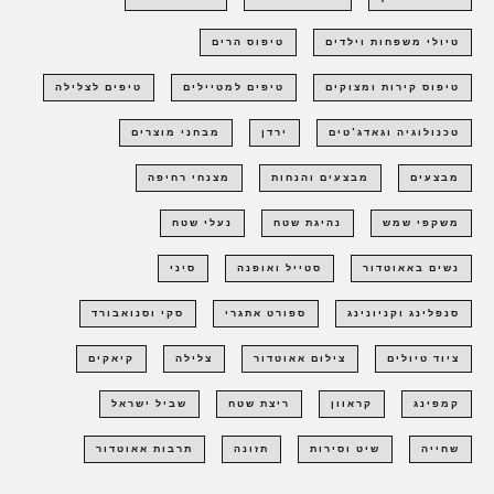
טיולי משפחות וילדים
טיפוס הרים
טיפוס קירות ומצוקים
טיפים למטיילים
טיפים לצלילה
טכנולוגיה וגאדג'טים
ירדן
מבחני מוצרים
מבצעים
מבצעים והנחות
מצנחי רחיפה
משקפי שמש
נהיגת שטח
נעלי שטח
נשים באאוטדור
סטייל ואופנה
סיני
סנפלינג וקניונינג
ספורט אתגרי
סקי וסנואבורד
ציוד טיולים
צילום אאוטדור
צלילה
קיאקים
קמפינג
קראוון
ריצת שטח
שביל ישראל
שחייה
שיט וסירות
תזונה
תרבות אאוטדור