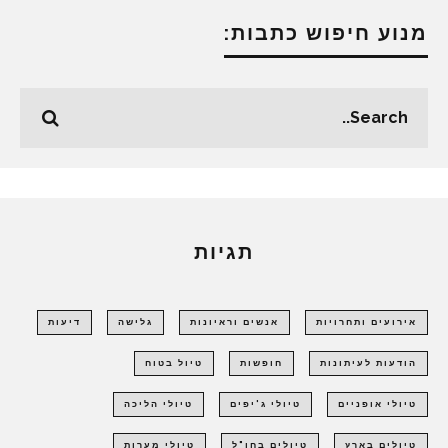
מנוע חיפוש כתבות:
תגיות
אירועים ותחרויות
אנשים וראיונות
גלישה
דיעות
הודעות לעיתונות
חופשות
טיול בטוח
טיולי אופניים
טיולי ג'יפים
טיולי הליכה
טיולים בארץ
טיולים בחו"ל
טיולי מערות