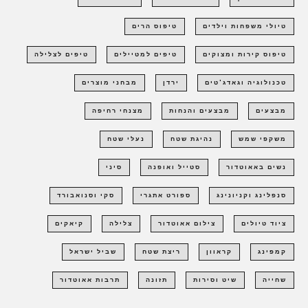
טיולי משפחות וילדים
טיפוס הרים
טיפוס קירות ומצוקים
טיפים למטיילים
טיפים לצלילה
טכנולוגיה וגאדג'טים
ירדן
מבחני מוצרים
מבצעים
מבצעים והנחות
מצנחי רחיפה
משקפי שמש
נהיגת שטח
נעלי שטח
נשים באאוטדור
סטייל ואופנה
סיני
סנפלינג וקניונינג
ספורט אתגרי
סקי וסנואבורד
ציוד טיולים
צילום אאוטדור
צלילה
קיאקים
קמפינג
קראוון
ריצת שטח
שביל ישראל
שחייה
שיט וסירות
תזונה
תרבות אאוטדור