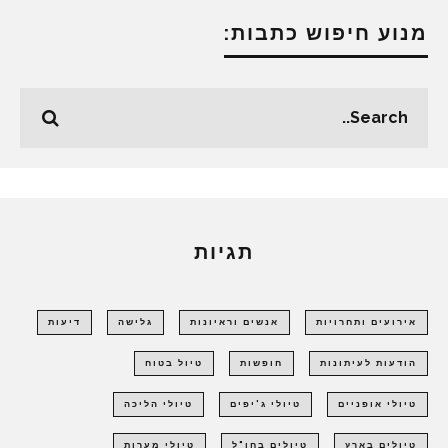
מנוע חיפוש כתבות:
תגיות
אירועים ותחרויות
אנשים וראיונות
גלישה
דיעות
הודעות לעיתונות
חופשות
טיול בטוח
טיולי אופניים
טיולי ג'יפים
טיולי הליכה
טיולים בארץ
טיולים בחו"ל
טיולי מערות