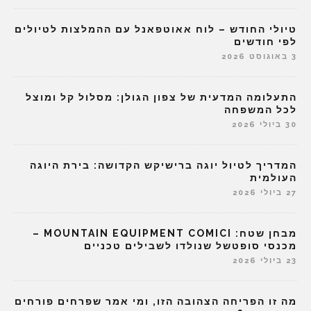
טיולי החודש – לוח אאוטפאנל עם ההמלצות לטיולים
לפי חודשים
3 באוגוסט 2026
התעלומה המדעית של צפון הגולן: מסלול קל ומוצל
לכל המשפחה
30 ביולי 2026
המדריך לטיול יוגה ברישיקש הקדושה: בירת היוגה
העולמית
27 ביולי 2026
מבחן שטח: MOUNTAIN EQUIPMENT COMICI –
מכנסי סופטשל שנולדו לשבילים טכניים
23 ביולי 2026
מה זו הפריחה הצהובה הזו, ומי אמר שפרחים פורחים