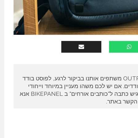
כותבים אורחים ב OUTPANEL משתפים אותנו בביקור לרגע, לפוסט בודד
דים. אם יש לכם משהו מעניין במיוחד וייחודי
לספר ואתם מעוניינים להגיש כתבה ל"כותבים אורחים" ב BIKEPANEL אנא
 הקשר באתר.