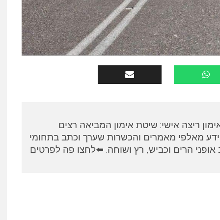
א, מאמן RUNPANEL אימון ריצה אישי: שיטת אימון המביאה רצים
ידע מאלפי מאמרים והכשרות שערך וכתב בתחומי
אופני הרים וכביש, רץ ושוחה. ⬅️לחצו פה לפרטים