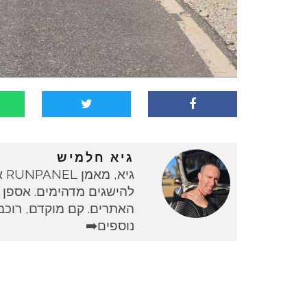
גיא חלמיש
גי
להישגים מדהימים. אספן 
האתרים. קם מוקדם, רוכב 
נוספים➡️