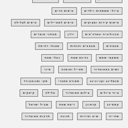
טיולי משפחות וילדים
טיפוס הרים
טיפוס קירות ומצוקים
טיפים למטיילים
טיפים לצלילה
טכנולוגיה וגאדג'טים
ירדן
מבחני מוצרים
מבצעים
מבצעים והנחות
מצנחי רחיפה
משקפי שמש
נהיגת שטח
נעלי שטח
נשים באאוטדור
סטייל ואופנה
סיני
סנפלינג וקניונינג
ספורט אתגרי
סקי וסנואבורד
ציוד טיולים
צילום אאוטדור
צלילה
קיאקים
קמפינג
קראוון
ריצת שטח
שביל ישראל
שחייה
שיט וסירות
תזונה
תרבות אאוטדור