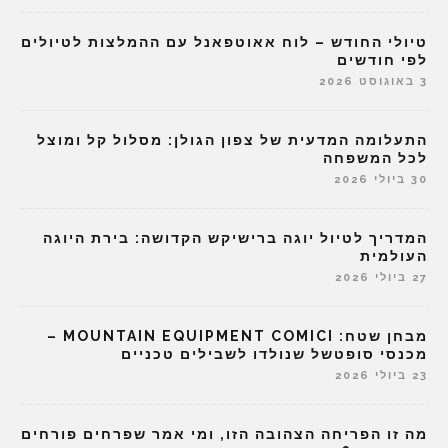
טיולי החודש – לוח אאוטפאנל עם ההמלצות לטיולים
לפי חודשים
3 באוגוסט 2026
התעלומה המדעית של צפון הגולן: מסלול קל ומוצל
לכל המשפחה
30 ביולי 2026
המדריך לטיול יוגה ברישיקש הקדושה: בירת היוגה
העולמית
27 ביולי 2026
מבחן שטח: MOUNTAIN EQUIPMENT COMICI –
מכנסי סופטשל שנולדו לשבילים טכניים
23 ביולי 2026
מה זו הפריחה הצהובה הזו, ומי אמר שפרחים פורחים