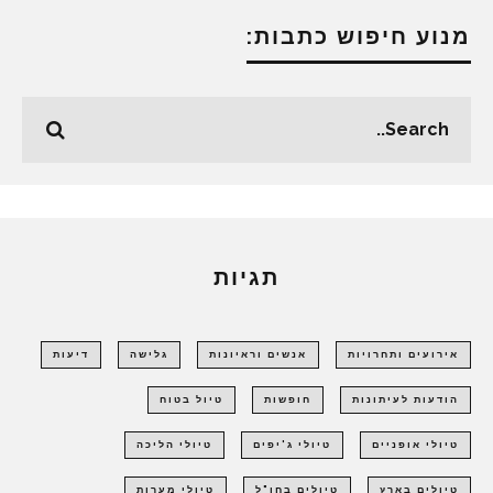
מנוע חיפוש כתבות:
תגיות
אירועים ותחרויות
אנשים וראיונות
גלישה
דיעות
הודעות לעיתונות
חופשות
טיול בטוח
טיולי אופניים
טיולי ג'יפים
טיולי הליכה
טיולים בארץ
טיולים בחו"ל
טיולי מערות