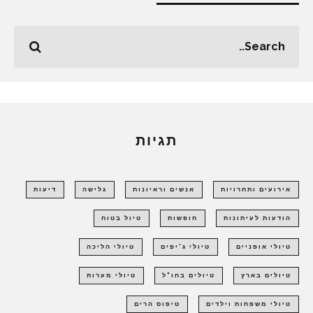
תגיות
אירועים ותחרויות
אנשים וראיונות
גלישה
דיעות
הודעות לעיתונות
חופשות
טיול בטוח
טיולי אופניים
טיולי ג'יפים
טיולי הליכה
טיולים בארץ
טיולים בחו"ל
טיולי מערות
טיולי משפחות וילדים
טיפוס הרים