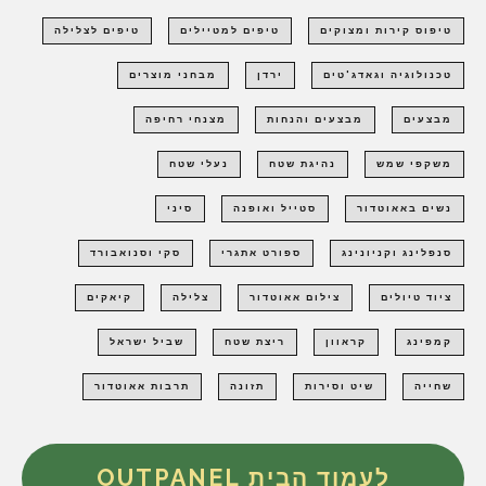
טיפוס קירות ומצוקים
טיפים למטיילים
טיפים לצלילה
טכנולוגיה וגאדג'טים
ירדן
מבחני מוצרים
מבצעים
מבצעים והנחות
מצנחי רחיפה
משקפי שמש
נהיגת שטח
נעלי שטח
נשים באאוטדור
סטייל ואופנה
סיני
סנפלינג וקניונינג
ספורט אתגרי
סקי וסנואבורד
ציוד טיולים
צילום אאוטדור
צלילה
קיאקים
קמפינג
קראוון
ריצת שטח
שביל ישראל
שחייה
שיט וסירות
תזונה
תרבות אאוטדור
לעמוד הבית OUTPANEL