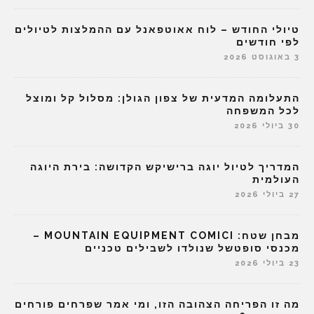
טיולי החודש – לוח אאוטפאנל עם ההמלצות לטיולים
לפי חודשים
3 באוגוסט 2026
התעלומה המדעית של צפון הגולן: מסלול קל ומוצל
לכל המשפחה
30 ביולי 2026
המדריך לטיול יוגה ברישיקש הקדושה: בירת היוגה
העולמית
27 ביולי 2026
מבחן שטח: MOUNTAIN EQUIPMENT COMICI –
מכנסי סופטשל שנולדו לשבילים טכניים
23 ביולי 2026
מה זו הפריחה הצהובה הזו, ומי אמר שפרחים פורחים