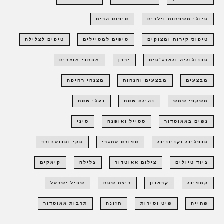
טיולי משפחות וילדים
טיפוס הרים
טיפוס קירות ומצוקים
טיפים למטיילים
טיפים לצלילה
טכנולוגיה וגאדג'טים
ירדן
מבחני מוצרים
מבצעים
מבצעים והנחות
מצנחי רחיפה
משקפי שמש
נהיגת שטח
נעלי שטח
נשים באאוטדור
סטייל ואופנה
סיני
סנפלינג וקניונינג
ספורט אתגרי
סקי וסנואבורד
ציוד טיולים
צילום אאוטדור
צלילה
קיאקים
קמפינג
קראוון
ריצת שטח
שביל ישראל
שחייה
שיט וסירות
תזונה
תרבות אאוטדור