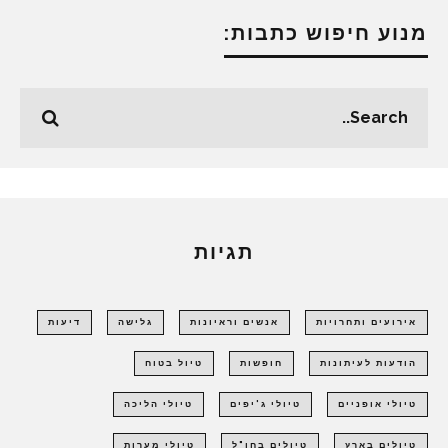
מנוע חיפוש כתבות:
תגיות
אירועים ותחרויות
אנשים וראיונות
גלישה
דיעות
הודעות לעיתונות
חופשות
טיול בטוח
טיולי אופניים
טיולי ג'יפים
טיולי הליכה
טיולים בארץ
טיולים בחו"ל
טיולי מערות