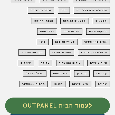
טכנולוגיה וגאדג'טים
ירדן
מבחני מוצרים
מבצעים
מבצעים והנחות
מצנחי רחיפה
משקפי שמש
נהיגת שטח
נעלי שטח
נשים באאוטדור
סטייל ואופנה
סיני
סנפלינג וקניונינג
ספורט אתגרי
סקי וסנואבורד
ציוד טיולים
צילום אאוטדור
צלילה
קיאקים
קמפינג
קראוון
ריצת שטח
שביל ישראל
שחייה
שיט וסירות
תזונה
תרבות אאוטדור
לעמוד הבית OUTPANEL