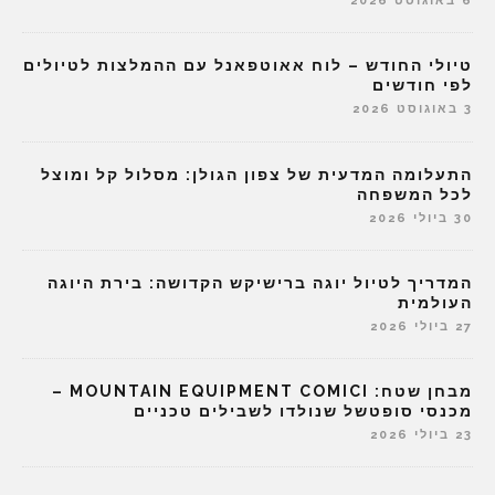
6 באוגוסט 2026
טיולי החודש – לוח אאוטפאנל עם ההמלצות לטיולים
לפי חודשים
3 באוגוסט 2026
התעלומה המדעית של צפון הגולן: מסלול קל ומוצל
לכל המשפחה
30 ביולי 2026
המדריך לטיול יוגה ברישיקש הקדושה: בירת היוגה
העולמית
27 ביולי 2026
מבחן שטח: MOUNTAIN EQUIPMENT COMICI –
מכנסי סופטשל שנולדו לשבילים טכניים
23 ביולי 2026