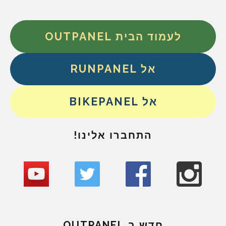
לעמוד הבית OUTPANEL
אל RUNPANEL
אל BIKEPANEL
התחברו אלינו!
חדש ב OUTPANEL