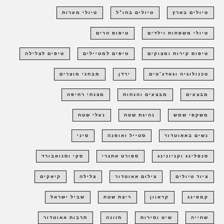
טיולים בארץ
טיולים בחו"ל
טיולי מערות
טיולי משפחות וילדים
טיפוס הרים
טיפוס קירות ומצוקים
טיפים למטיילים
טיפים לצלילה
טכנולוגיה וגאדג'טים
ירדן
מבחני מוצרים
מבצעים
מבצעים והנחות
מצנחי רחיפה
משקפי שמש
נהיגת שטח
נעלי שטח
נשים באאוטדור
סטייל ואופנה
סיני
סנפלינג וקניונינג
ספורט אתגרי
סקי וסנואבורד
ציוד טיולים
צילום אאוטדור
צלילה
קיאקים
קמפינג
קראוון
ריצת שטח
שביל ישראל
שחייה
שיט וסירות
תזונה
תרבות אאוטדור