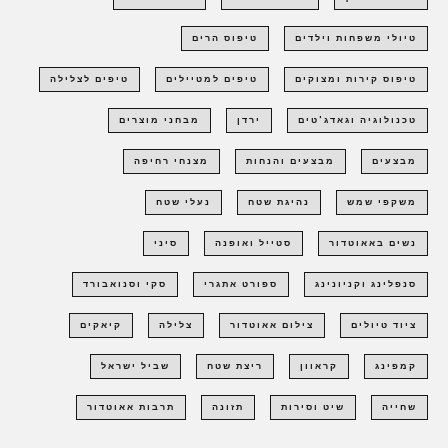
טיולי משפחות וילדים
טיפוס הרים
טיפוס קירות ומצוקים
טיפים למטיילים
טיפים לצלילה
טכנולוגיה וגאדג'טים
ירדן
מבחני מוצרים
מבצעים
מבצעים והנחות
מצנחי רחיפה
משקפי שמש
נהיגת שטח
נעלי שטח
נשים באאוטדור
סטייל ואופנה
סיני
סנפלינג וקניונינג
ספורט אתגרי
סקי וסנואבורד
ציוד טיולים
צילום אאוטדור
צלילה
קיאקים
קמפינג
קראוון
ריצת שטח
שביל ישראל
שחייה
שיט וסירות
תזונה
תרבות אאוטדור