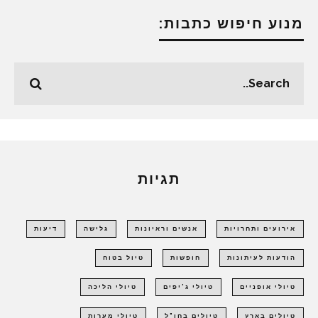
מנוע חיפוש כתבות:
תגיות
אירועים ותחרויות
אנשים וראיונות
גלישה
דיעות
הודעות לעיתונות
חופשות
טיול בטוח
טיולי אופניים
טיולי ג'יפים
טיולי הליכה
טיולים בארץ
טיולים בחו"ל
טיולי מערות