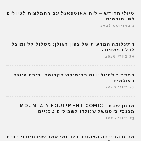
טיולי החודש – לוח אאוטפאנל עם ההמלצות לטיולים
לפי חודשים
3 באוגוסט 2026
התעלומה המדעית של צפון הגולן: מסלול קל ומוצל
לכל המשפחה
30 ביולי 2026
המדריך לטיול יוגה ברישיקש הקדושה: בירת היוגה
העולמית
27 ביולי 2026
מבחן שטח: MOUNTAIN EQUIPMENT COMICI –
מכנסי סופטשל שנולדו לשבילים טכניים
23 ביולי 2026
מה זו הפריחה הצהובה הזו, ומי אמר שפרחים פורחים