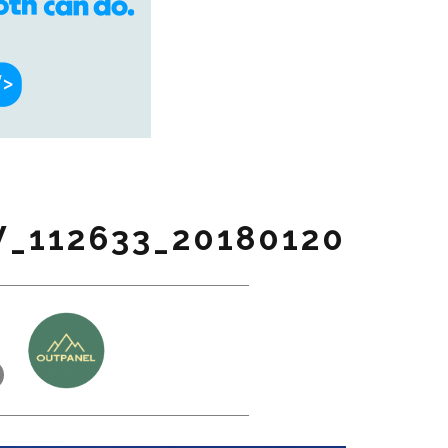
20180120_112633_PREVIEW
כ