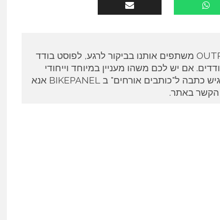
כותבים אורחים ב OUTPANEL משתפים אותנו בביקור לרגע, לפוסט בודד
דים. אם יש לכם משהו מעניין במיוחד וייחודי
לספר ואתם מעוניינים להגיש כתבה ל"כותבים אורחים" ב BIKEPANEL אנא
 הקשר באתר.