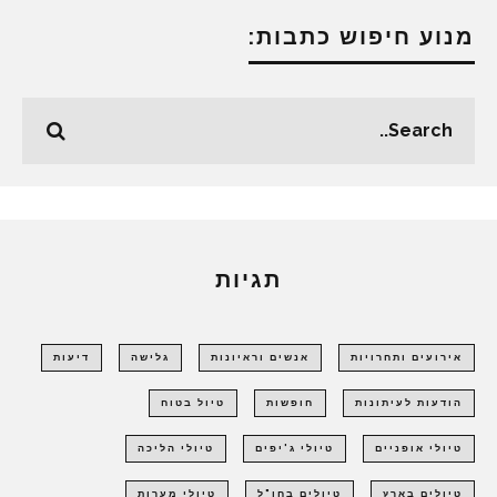
מנוע חיפוש כתבות:
תגיות
אירועים ותחרויות
אנשים וראיונות
גלישה
דיעות
הודעות לעיתונות
חופשות
טיול בטוח
טיולי אופניים
טיולי ג'יפים
טיולי הליכה
טיולים בארץ
טיולים בחו"ל
טיולי מערות