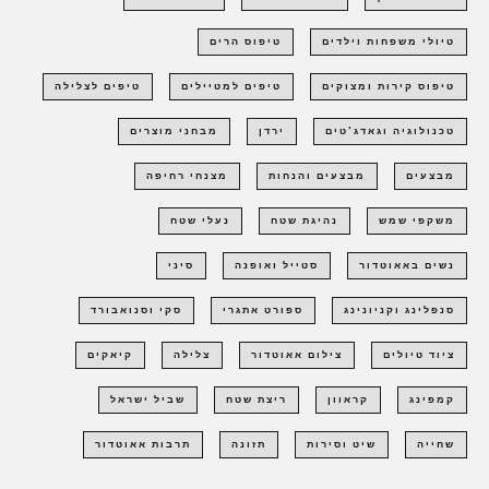
טיולי משפחות וילדים
טיפוס הרים
טיפוס קירות ומצוקים
טיפים למטיילים
טיפים לצלילה
טכנולוגיה וגאדג'טים
ירדן
מבחני מוצרים
מבצעים
מבצעים והנחות
מצנחי רחיפה
משקפי שמש
נהיגת שטח
נעלי שטח
נשים באאוטדור
סטייל ואופנה
סיני
סנפלינג וקניונינג
ספורט אתגרי
סקי וסנואבורד
ציוד טיולים
צילום אאוטדור
צלילה
קיאקים
קמפינג
קראוון
ריצת שטח
שביל ישראל
שחייה
שיט וסירות
תזונה
תרבות אאוטדור