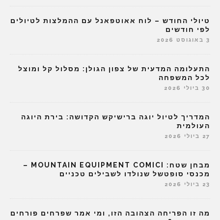
טיולי החודש – לוח אאוטפאנל עם ההמלצות לטיולים
לפי חודשים
3 באוגוסט 2026
התעלומה המדעית של צפון הגולן: מסלול קל ומוצל
לכל המשפחה
30 ביולי 2026
המדריך לטיול יוגה ברישיקש הקדושה: בירת היוגה
העולמית
27 ביולי 2026
מבחן שטח: MOUNTAIN EQUIPMENT COMICI –
מכנסי סופטשל שנולדו לשבילים טכניים
23 ביולי 2026
מה זו הפריחה הצהובה הזו, ומי אמר שפרחים פורחים