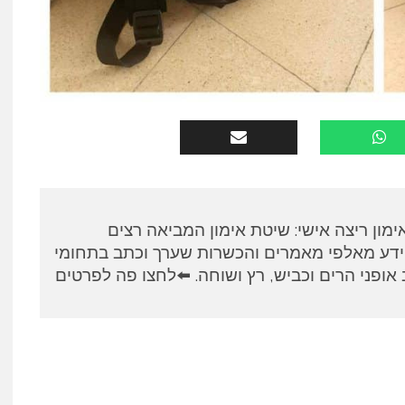
א, מאמן RUNPANEL אימון ריצה אישי: שיטת אימון המביאה רצים
ידע מאלפי מאמרים והכשרות שערך וכתב בתחומי
אופני הרים וכביש, רץ ושוחה. ⬅️לחצו פה לפרטים