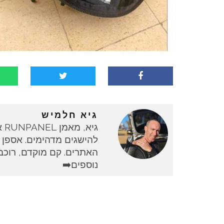
גיא חלמיש
גי
להישגים מדהימים. אספן 
האתרים. קם מוקדם, רוכב 
נוספים➡️