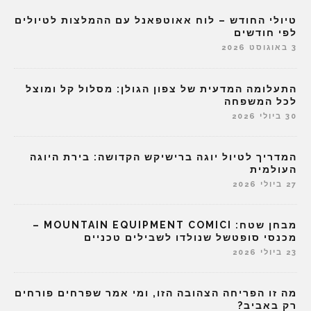
טיולי החודש – לוח אאוטפאנל עם ההמלצות לטיולים
לפי חודשים
3 באוגוסט 2026
התעלומה המדעית של צפון הגולן: מסלול קל ומוצל
לכל המשפחה
30 ביולי 2026
המדריך לטיול יוגה ברישיקש הקדושה: בירת היוגה
העולמית
27 ביולי 2026
מבחן שטח: MOUNTAIN EQUIPMENT COMICI –
מכנסי סופטשל שנולדו לשבילים טכניים
23 ביולי 2026
מה זו הפריחה הצהובה הזו, ומי אמר שפרחים פורחים
רק באביב?