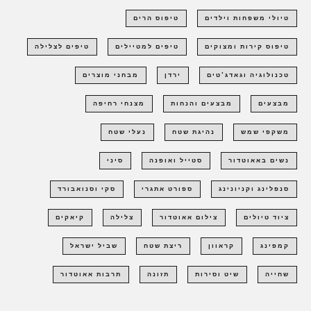
טיולי משפחות וילדים
טיפוס הרים
טיפוס קירות ומצוקים
טיפים למטיילים
טיפים לצלילה
טכנולוגיה וגאדג'טים
ירדן
מבחני מוצרים
מבצעים
מבצעים והנחות
מצנחי רחיפה
משקפי שמש
נהיגת שטח
נעלי שטח
נשים באאוטדור
סטייל ואופנה
סיני
סנפלינג וקניונינג
ספורט אתגרי
סקי וסנואבורד
ציוד טיולים
צילום אאוטדור
צלילה
קיאקים
קמפינג
קראוון
ריצת שטח
שביל ישראל
שחייה
שיט וסירות
תזונה
תרבות אאוטדור