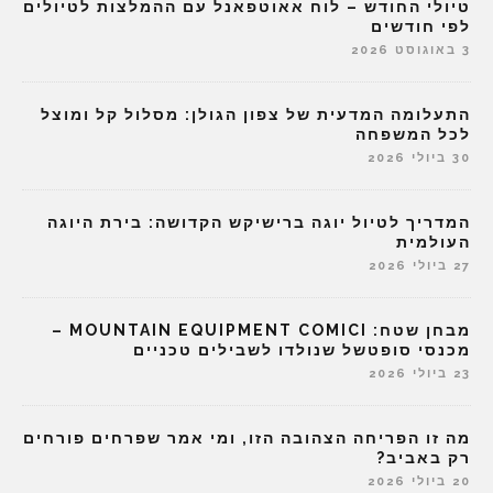
טיולי החודש – לוח אאוטפאנל עם ההמלצות לטיולים
לפי חודשים
3 באוגוסט 2026
התעלומה המדעית של צפון הגולן: מסלול קל ומוצל
לכל המשפחה
30 ביולי 2026
המדריך לטיול יוגה ברישיקש הקדושה: בירת היוגה
העולמית
27 ביולי 2026
מבחן שטח: MOUNTAIN EQUIPMENT COMICI –
מכנסי סופטשל שנולדו לשבילים טכניים
23 ביולי 2026
מה זו הפריחה הצהובה הזו, ומי אמר שפרחים פורחים
רק באביב?
20 ביולי 2026