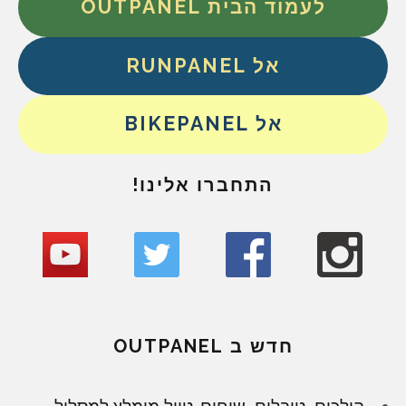
לעמוד הבית OUTPANEL
אל RUNPANEL
אל BIKEPANEL
התחברו אלינו!
חדש ב OUTPANEL
הולכים, טובלים, שוחים. טיול מומלץ למסלול