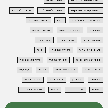
טיולי משפחות וילדים
טיפוס הרים
טיפוס קירות ומצוקים
טיפים למטיילים
טיפים לצלילה
טכנולוגיה וגאדג'טים
ירדן
מבחני מוצרים
מבצעים
מבצעים והנחות
מצנחי רחיפה
משקפי שמש
נהיגת שטח
נעלי שטח
נשים באאוטדור
סטייל ואופנה
סיני
סנפלינג וקניונינג
ספורט אתגרי
סקי וסנואבורד
ציוד טיולים
צילום אאוטדור
צלילה
קיאקים
קמפינג
קראוון
ריצת שטח
שביל ישראל
שחייה
שיט וסירות
תזונה
תרבות אאוטדור