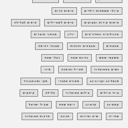
טיולי משפחות וילדים
טיפוס הרים
טיפוס קירות ומצוקים
טיפים למטיילים
טיפים לצלילה
טכנולוגיה וגאדג'טים
ירדן
מבחני מוצרים
מבצעים
מבצעים והנחות
מצנחי רחיפה
משקפי שמש
נהיגת שטח
נעלי שטח
נשים באאוטדור
סטייל ואופנה
סיני
סנפלינג וקניונינג
ספורט אתגרי
סקי וסנואבורד
ציוד טיולים
צילום אאוטדור
צלילה
קיאקים
קמפינג
קראוון
ריצת שטח
שביל ישראל
שחייה
שיט וסירות
תזונה
תרבות אאוטדור