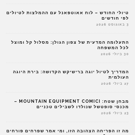
טיולי החודש – לוח אאוטפאנל עם ההמלצות לטיולים
לפי חודשים
3 באוגוסט 2026
התעלומה המדעית של צפון הגולן: מסלול קל ומוצל
לכל המשפחה
30 ביולי 2026
המדריך לטיול יוגה ברישיקש הקדושה: בירת היוגה
העולמית
27 ביולי 2026
מבחן שטח: MOUNTAIN EQUIPMENT COMICI –
מכנסי סופטשל שנולדו לשבילים טכניים
23 ביולי 2026
מה זו הפריחה הצהובה הזו, ומי אמר שפרחים פורחים