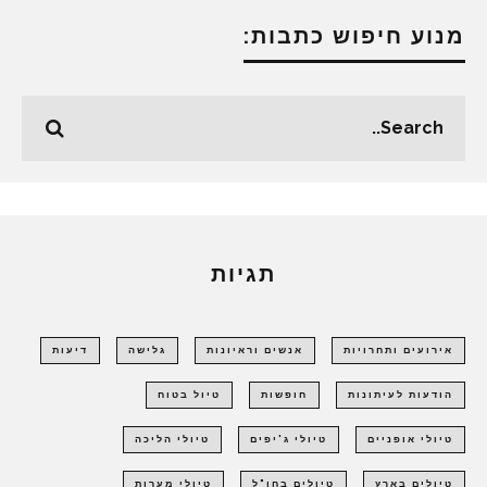
מנוע חיפוש כתבות:
תגיות
אירועים ותחרויות
אנשים וראיונות
גלישה
דיעות
הודעות לעיתונות
חופשות
טיול בטוח
טיולי אופניים
טיולי ג'יפים
טיולי הליכה
טיולים בארץ
טיולים בחו"ל
טיולי מערות