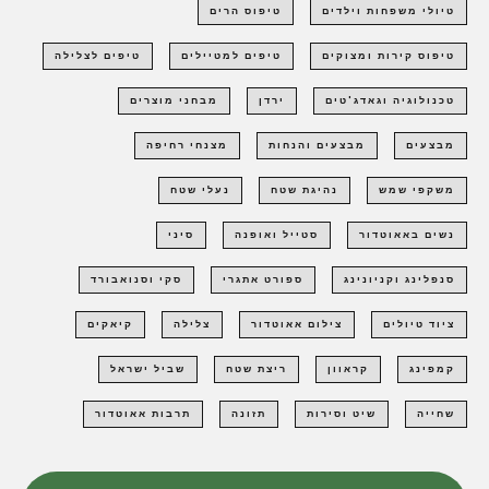
טיולי משפחות וילדים
טיפוס הרים
טיפוס קירות ומצוקים
טיפים למטיילים
טיפים לצלילה
טכנולוגיה וגאדג'טים
ירדן
מבחני מוצרים
מבצעים
מבצעים והנחות
מצנחי רחיפה
משקפי שמש
נהיגת שטח
נעלי שטח
נשים באאוטדור
סטייל ואופנה
סיני
סנפלינג וקניונינג
ספורט אתגרי
סקי וסנואבורד
ציוד טיולים
צילום אאוטדור
צלילה
קיאקים
קמפינג
קראוון
ריצת שטח
שביל ישראל
שחייה
שיט וסירות
תזונה
תרבות אאוטדור