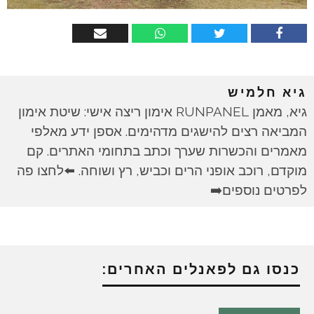
גיא חלמיש
גיא, מאמן RUNPANEL אימון ריצה אישי: שיטת אימון
המביאה רצים להישגים מדהימים. אספן ידע מאלפי
מאמרים והכשרות שערך וכתב בתחומי האתרים. קם
מוקדם, רוכב אופני הרים וכביש, רץ ושוחה. ⬅️לחצו פה
לפרטים נוספים➡️
כנסו גם לפאנלים האחרים: