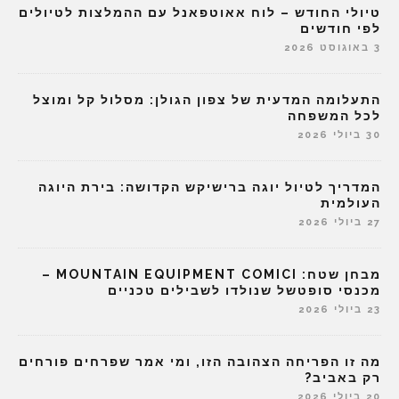
טיולי החודש – לוח אאוטפאנל עם ההמלצות לטיולים
לפי חודשים
3 באוגוסט 2026
התעלומה המדעית של צפון הגולן: מסלול קל ומוצל
לכל המשפחה
30 ביולי 2026
המדריך לטיול יוגה ברישיקש הקדושה: בירת היוגה
העולמית
27 ביולי 2026
מבחן שטח: MOUNTAIN EQUIPMENT COMICI –
מכנסי סופטשל שנולדו לשבילים טכניים
23 ביולי 2026
מה זו הפריחה הצהובה הזו, ומי אמר שפרחים פורחים
רק באביב?
20 ביולי 2026