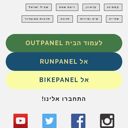
קמפינג
קראוון
ריצת שטח
שביל ישראל
שחייה
שיט וסירות
תזונה
תרבות אאוטדור
לעמוד הבית OUTPANEL
אל RUNPANEL
אל BIKEPANEL
התחברו אלינו!