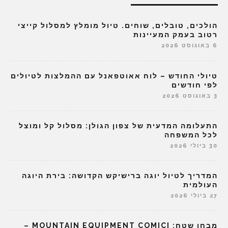
הולכים, טובלים, שוחים. טיול מומלץ למסלול קייצי
רטוב בעמק המעיינות
6 באוגוסט 2026
טיולי החודש – לוח אאוטפאנל עם ההמלצות לטיולים
לפי חודשים
3 באוגוסט 2026
התעלומה המדעית של צפון הגולן: מסלול קל ומוצל
לכל המשפחה
30 ביולי 2026
המדריך לטיול יוגה ברישיקש הקדושה: בירת היוגה
העולמית
27 ביולי 2026
מבחן שטח: MOUNTAIN EQUIPMENT COMICI –