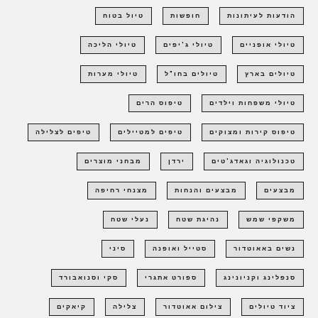
הודעות לעיתונות
חופשות
טיול בטוח
טיולי אופניים
טיולי ג'יפים
טיולי הליכה
טיולים בארץ
טיולים בחו"ל
טיולי מערות
טיולי משפחות וילדים
טיפוס הרים
טיפוס קירות ומצוקים
טיפים למטיילים
טיפים לצלילה
טכנולוגיה וגאדג'טים
ירדן
מבחני מוצרים
מבצעים
מבצעים והנחות
מצנחי רחיפה
משקפי שמש
נהיגת שטח
נעלי שטח
נשים באאוטדור
סטייל ואופנה
סיני
סנפלינג וקניונינג
ספורט אתגרי
סקי וסנואבורד
ציוד טיולים
צילום אאוטדור
צלילה
קיאקים