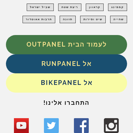
קמפינג
קראוון
ריצת שטח
שביל ישראל
שחייה
שיט וסירות
תזונה
תרבות אאוטדור
לעמוד הבית OUTPANEL
אל RUNPANEL
אל BIKEPANEL
התחברו אלינו!