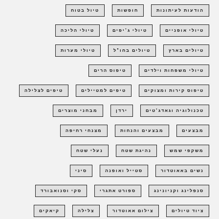
הודעות לעיתונות
חופשות
טיול בטוח
טיולי אופניים
טיולי ג'יפים
טיולי הליכה
טיולים בארץ
טיולים בחו"ל
טיולי מערות
טיולי משפחות וילדים
טיפוס הרים
טיפוס קירות ומצוקים
טיפים למטיילים
טיפים לצלילה
טכנולוגיה וגאדג'טים
ירדן
מבחני מוצרים
מבצעים
מבצעים והנחות
מצנחי רחיפה
משקפי שמש
נהיגת שטח
נעלי שטח
נשים באאוטדור
סטייל ואופנה
סיני
סנפלינג וקניונינג
ספורט אתגרי
סקי וסנואבורד
ציוד טיולים
צילום אאוטדור
צלילה
קיאקים