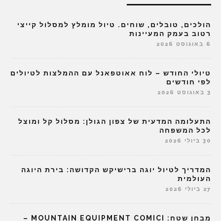
הולכים, טובלים, שוחים. טיול מומלץ למסלול קייצי
רטוב בעמק המעיינות
6 באוגוסט 2026
טיולי החודש – לוח אאוטפאנל עם ההמלצות לטיולים
לפי חודשים
3 באוגוסט 2026
התעלומה המדעית של צפון הגולן: מסלול קל ומוצל
לכל המשפחה
30 ביולי 2026
המדריך לטיול יוגה ברישיקש הקדושה: בירת היוגה
העולמית
27 ביולי 2026
מבחן שטח: MOUNTAIN EQUIPMENT COMICI –