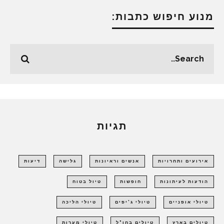
מנוע חיפוש כתבות:
תגיות
אירועים ותחרויות
אנשים וראיונות
גלישה
דיעות
הודעות לעיתונות
חופשות
טיול בטוח
טיולי אופניים
טיולי ג'יפים
טיולי הליכה
טיולים בארץ
טיולים בחו"ל
טיולי מערות