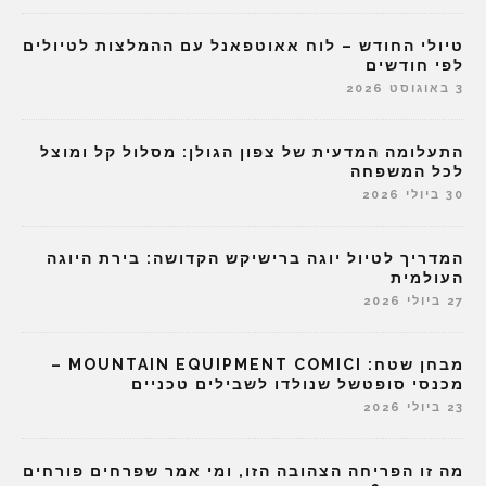
טיולי החודש – לוח אאוטפאנל עם ההמלצות לטיולים
לפי חודשים
3 באוגוסט 2026
התעלומה המדעית של צפון הגולן: מסלול קל ומוצל
לכל המשפחה
30 ביולי 2026
המדריך לטיול יוגה ברישיקש הקדושה: בירת היוגה
העולמית
27 ביולי 2026
מבחן שטח: MOUNTAIN EQUIPMENT COMICI –
מכנסי סופטשל שנולדו לשבילים טכניים
23 ביולי 2026
מה זו הפריחה הצהובה הזו, ומי אמר שפרחים פורחים