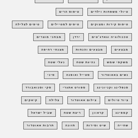
טיולי משפחות וילדים
טיפוס הרים
טיפוס קירות ומצוקים
טיפים למטיילים
טיפים לצלילה
טכנולוגיה וגאדג'טים
ירדן
מבחני מוצרים
מבצעים
מבצעים והנחות
מצנחי רחיפה
משקפי שמש
נהיגת שטח
נעלי שטח
נשים באאוטדור
סטייל ואופנה
סיני
סנפלינג וקניונינג
ספורט אתגרי
סקי וסנואבורד
ציוד טיולים
צילום אאוטדור
צלילה
קיאקים
קמפינג
קראוון
ריצת שטח
שביל ישראל
שחייה
שיט וסירות
תזונה
תרבות אאוטדור