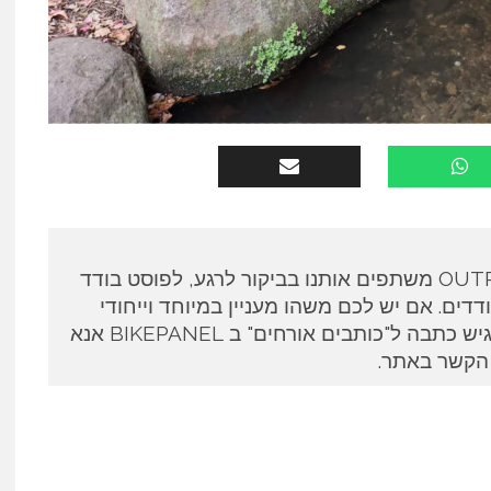
כותבים אורחים ב OUTPANEL משתפים אותנו בביקור לרגע, לפוסט בודד
דים. אם יש לכם משהו מעניין במיוחד וייחודי
לספר ואתם מעוניינים להגיש כתבה ל"כותבים אורחים" ב BIKEPANEL אנא
 הקשר באתר.