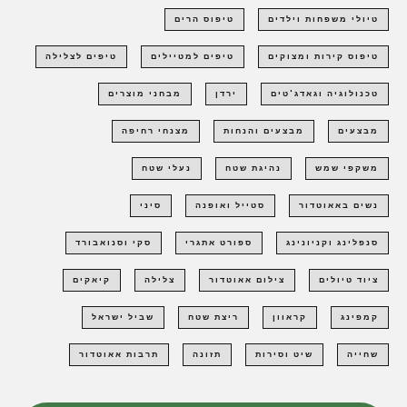
טיולי משפחות וילדים
טיפוס הרים
טיפוס קירות ומצוקים
טיפים למטיילים
טיפים לצלילה
טכנולוגיה וגאדג'טים
ירדן
מבחני מוצרים
מבצעים
מבצעים והנחות
מצנחי רחיפה
משקפי שמש
נהיגת שטח
נעלי שטח
נשים באאוטדור
סטייל ואופנה
סיני
סנפלינג וקניונינג
ספורט אתגרי
סקי וסנואבורד
ציוד טיולים
צילום אאוטדור
צלילה
קיאקים
קמפינג
קראוון
ריצת שטח
שביל ישראל
שחייה
שיט וסירות
תזונה
תרבות אאוטדור