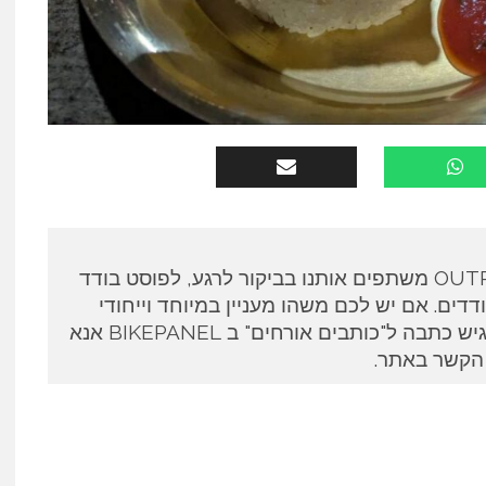
כותבים אורחים ב OUTPANEL משתפים אותנו בביקור לרגע, לפוסט בודד
דים. אם יש לכם משהו מעניין במיוחד וייחודי
לספר ואתם מעוניינים להגיש כתבה ל"כותבים אורחים" ב BIKEPANEL אנא
 הקשר באתר.