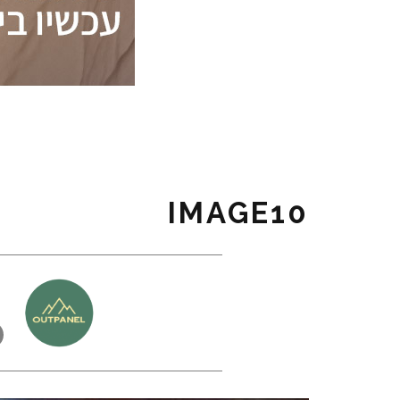
IMAGE10
כ