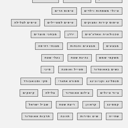
טיולי משפחות וילדים
טיפוס הרים
טיפוס קירות ומצוקים
טיפים למטיילים
טיפים לצלילה
טכנולוגיה וגאדג'טים
ירדן
מבחני מוצרים
מבצעים
מבצעים והנחות
מצנחי רחיפה
משקפי שמש
נהיגת שטח
נעלי שטח
נשים באאוטדור
סטייל ואופנה
סיני
סנפלינג וקניונינג
ספורט אתגרי
סקי וסנואבורד
ציוד טיולים
צילום אאוטדור
צלילה
קיאקים
קמפינג
קראוון
ריצת שטח
שביל ישראל
שחייה
שיט וסירות
תזונה
תרבות אאוטדור