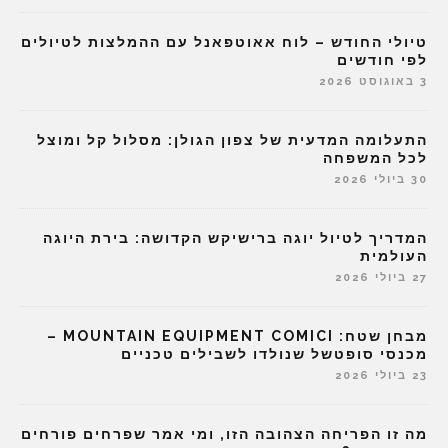
טיולי החודש – לוח אאוטפאנל עם ההמלצות לטיולים
לפי חודשים
3 באוגוסט 2026
התעלומה המדעית של צפון הגולן: מסלול קל ומוצל
לכל המשפחה
30 ביולי 2026
המדריך לטיול יוגה ברישיקש הקדושה: בירת היוגה
העולמית
27 ביולי 2026
מבחן שטח: MOUNTAIN EQUIPMENT COMICI –
מכנסי סופטשל שנולדו לשבילים טכניים
23 ביולי 2026
מה זו הפריחה הצהובה הזו, ומי אמר שפרחים פורחים