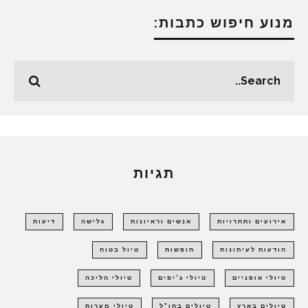
מנוע חיפוש כתבות:
תגיות
אירועים ותחרויות
אנשים וראיונות
גלישה
דיעות
הודעות לעיתונות
חופשות
טיול בטוח
טיולי אופניים
טיולי ג'יפים
טיולי הליכה
טיולים בארץ
טיולים בחו"ל
טיולי מערות