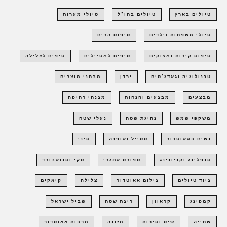
טיולים בארץ
טיולים בחו"ל
טיולי מערות
טיולי משפחות וילדים
טיפוס הרים
טיפוס קירות ומצוקים
טיפים למטיילים
טיפים לצלילה
טכנולוגיה וגאדג'טים
ירדן
מבחני מוצרים
מבצעים
מבצעים והנחות
מצנחי רחיפה
משקפי שמש
נהיגת שטח
נעלי שטח
נשים באאוטדור
סטייל ואופנה
סיני
סנפלינג וקניונינג
ספורט אתגרי
סקי וסנואבורד
ציוד טיולים
צילום אאוטדור
צלילה
קיאקים
קמפינג
קראוון
ריצת שטח
שביל ישראל
שחייה
שיט וסירות
תזונה
תרבות אאוטדור