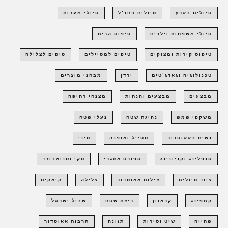
טיולים בארץ
טיולים בחו"ל
טיולי מערות
טיולי משפחות וילדים
טיפוס הרים
טיפוס קירות ומצוקים
טיפים למטיילים
טיפים לצלילה
טכנולוגיה וגאדג'טים
ירדן
מבחני מוצרים
מבצעים
מבצעים והנחות
מצנחי רחיפה
משקפי שמש
נהיגת שטח
נעלי שטח
נשים באאוטדור
סטייל ואופנה
סיני
סנפלינג וקניונינג
ספורט אתגרי
סקי וסנואבורד
ציוד טיולים
צילום אאוטדור
צלילה
קיאקים
קמפינג
קראוון
ריצת שטח
שביל ישראל
שחייה
שיט וסירות
תזונה
תרבות אאוטדור