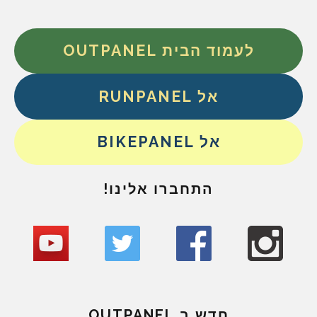
לעמוד הבית OUTPANEL
אל RUNPANEL
אל BIKEPANEL
התחברו אלינו!
חדש ב OUTPANEL