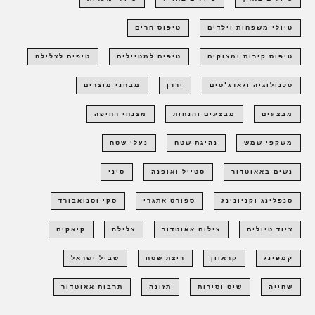
טיולי משפחות וילדים
טיפוס הרים
טיפוס קירות ומצוקים
טיפים למטיילים
טיפים לצלילה
טכנולוגיה וגאדג'טים
ירדן
מבחני מוצרים
מבצעים
מבצעים והנחות
מצנחי רחיפה
משקפי שמש
נהיגת שטח
נעלי שטח
נשים באאוטדור
סטייל ואופנה
סיני
סנפלינג וקניונינג
ספורט אתגרי
סקי וסנואבורד
ציוד טיולים
צילום אאוטדור
צלילה
קיאקים
קמפינג
קראוון
ריצת שטח
שביל ישראל
שחייה
שיט וסירות
תזונה
תרבות אאוטדור