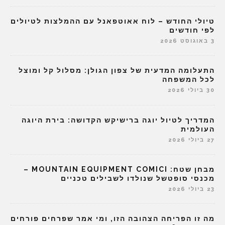
טיולי החודש – לוח אאוטפאנל עם ההמלצות לטיולים
לפי חודשים
3 באוגוסט 2026
התעלומה המדעית של צפון הגולן: מסלול קל ומוצל
לכל המשפחה
30 ביולי 2026
המדריך לטיול יוגה ברישיקש הקדושה: בירת היוגה
העולמית
27 ביולי 2026
מבחן שטח: MOUNTAIN EQUIPMENT COMICI –
מכנסי סופטשל שנולדו לשבילים טכניים
23 ביולי 2026
מה זו הפריחה הצהובה הזו, ומי אמר שפרחים פורחים