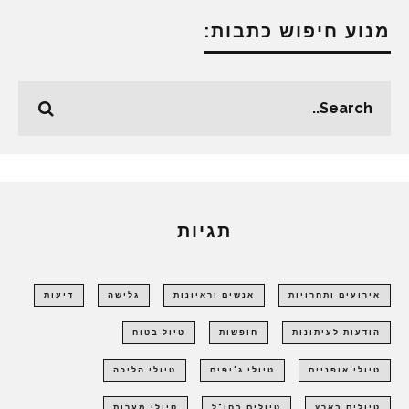
מנוע חיפוש כתבות:
תגיות
אירועים ותחרויות
אנשים וראיונות
גלישה
דיעות
הודעות לעיתונות
חופשות
טיול בטוח
טיולי אופניים
טיולי ג'יפים
טיולי הליכה
טיולים בארץ
טיולים בחו"ל
טיולי מערות