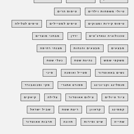
טיולי משפחות וילדים
טיפוס הרים
טיפוס קירות ומצוקים
טיפים למטיילים
טיפים לצלילה
טכנולוגיה וגאדג'טים
ירדן
מבחני מוצרים
מבצעים
מבצעים והנחות
מצנחי רחיפה
משקפי שמש
נהיגת שטח
נעלי שטח
נשים באאוטדור
סטייל ואופנה
סיני
סנפלינג וקניונינג
ספורט אתגרי
סקי וסנואבורד
ציוד טיולים
צילום אאוטדור
צלילה
קיאקים
קמפינג
קראוון
ריצת שטח
שביל ישראל
שחייה
שיט וסירות
תזונה
תרבות אאוטדור