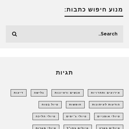
מנוע חיפוש כתבות:
תגיות
אירועים ותחרויות
אנשים וראיונות
גלישה
דיעות
הודעות לעיתונות
חופשות
טיול בטוח
טיולי אופניים
טיולי ג'יפים
טיולי הליכה
טיולים בארץ
טיולים בחו"ל
טיולי מערות